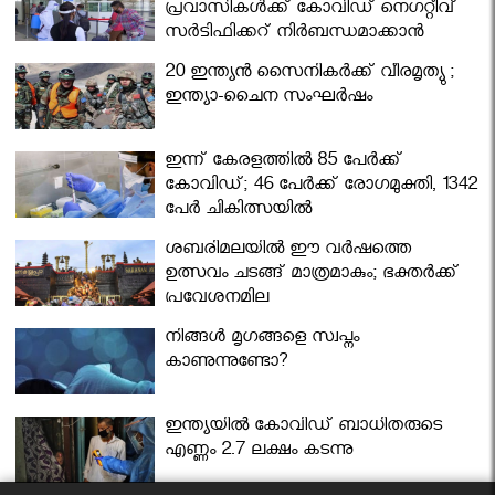
പ്രവാസികള്‍ക്ക് കോവിഡ് നെഗറ്റീവ്
സര്‍ട്ടിഫിക്കറ്റ് നിർബന്ധമാക്കാൻ
മന്ത്രിസഭ
20 ഇന്ത്യൻ സൈനികർക്ക് വീരമൃത്യു ;
ഇന്ത്യാ-ചൈന സംഘർഷം
ഇന്ന് കേരളത്തിൽ 85 പേർക്ക്
കോവിഡ്; 46 പേർക്ക് രോഗമുക്തി, 1342
പേർ ചികിത്സയിൽ
ശബരിമലയില്‍ ഈ വർഷത്തെ
ഉത്സവം ചടങ്ങ് മാത്രമാകും; ഭക്തർക്ക്
പ്രവേശനമില്ല
നിങ്ങള്‍ മൃഗങ്ങളെ സ്വപ്നം
കാണുന്നുണ്ടോ?
ഇന്ത്യയിൽ കോവിഡ് ബാധിതരുടെ
എണ്ണം 2.7 ലക്ഷം കടന്നു