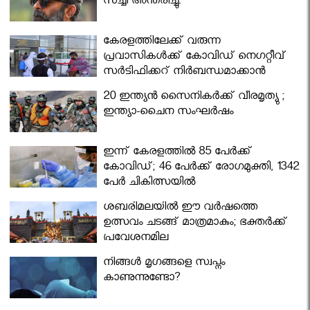
സച്ചി അന്തരിച്ചു.
കേരളത്തിലേക്ക് വരുന്ന
പ്രവാസികള്‍ക്ക് കോവിഡ് നെഗറ്റീവ്
സര്‍ട്ടിഫിക്കറ്റ് നിർബന്ധമാക്കാൻ
മന്ത്രിസഭ
20 ഇന്ത്യൻ സൈനികർക്ക് വീരമൃത്യു ;
ഇന്ത്യാ-ചൈന സംഘർഷം
ഇന്ന് കേരളത്തിൽ 85 പേർക്ക്
കോവിഡ്; 46 പേർക്ക് രോഗമുക്തി, 1342
പേർ ചികിത്സയിൽ
ശബരിമലയില്‍ ഈ വർഷത്തെ
ഉത്സവം ചടങ്ങ് മാത്രമാകും; ഭക്തർക്ക്
പ്രവേശനമില്ല
നിങ്ങള്‍ മൃഗങ്ങളെ സ്വപ്നം
കാണുന്നുണ്ടോ?