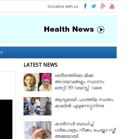
Socialize with us
GY
LATEST NEWS
ശരീരത്തിലെ മിക്ക
അവയവങ്ങളും സ്ഥാനം
തെറ്റി 99 വയസ്സ് വരെ
ജീവിച്ച റോസ് മേരി ബെന്റ്ലി
ആദ്യമായി ഫാത്തിമ സ്വന്തം
കാലില്‍ എഴുന്നേറ്റുനിന്നു
കാൻസർ ബാധിച്ച്
ഗർഭപാത്രം നീക്കം ചെയ്താ സ്ത്രീ
അമ്മയായി..