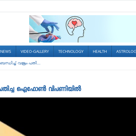
L NEWS
VIDEO-GALLERY
TECHNOLOGY
HEALTH
ASTROLO
ിച്ച് വജ്രം പതി....
രം പതിച്ച ഐഫോണ്‍ വിപണിയിൽ