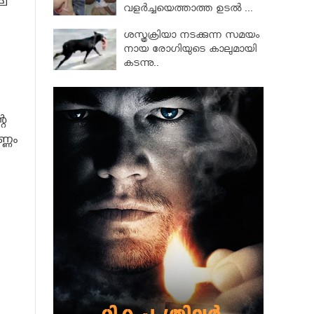
ില
വളര്‍ച്ചയെത്താത്ത ഉടല്‍ ...
ശസ്ത്രക്രിയാ നടക്കുന്ന സമയം
നായ രോഗിയുടെ കാലുമായി
കടന്നു..
റെ
്ണം