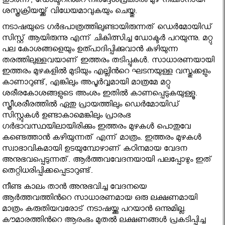
തുടർന്ന്, ഡോക്ടറിൻറെ നിർദ്ദേശപ്രകാരം മുഴ നീക്കാനായി
ശസ്ത്രക്രിയയ്ക്ക് വിധേയമാവുകയും ചെയ്തു.
നടാഷയുടെ ഗർഭപാത്രത്തിലുണ്ടായിരുന്നത് ഡെർമോയിഡ്
സിസ്റ്റ് ആയിരുന്നു എന്ന് ചികിത്സിച്ച ഡോക്ടർ പറയുന്നു. മറ്റു
പല കോശങ്ങളെയും ഉത്പാദിപ്പിക്കുവാൻ കഴിയുന്ന
തരത്തിലുള്ളവയാണ് ഇത്തരം തടിപ്പുകൾ. സാധാരണയായി
ഇത്തരം മുഴകളിൽ മുടിയും എല്ലിൻറെ ഘടനയുള്ള വസ്തുക്കളും
കാണാറുണ്ട്, എങ്കിലും അപൂർവ്വമായി മാത്രമേ മറ്റു
ശരീരകോശങ്ങളുടെ അംശം ഇതിൽ കാണപ്പെടുകയുള്ളൂ.
സ്ത്രീശരീരത്തിൽ ഏതു പ്രായത്തിലും ഡെർമോയിഡ്
സിസ്റ്റുകൾ ഉണ്ടാകാമെങ്കിലും പ്രാരംഭ
ഗർഭാവസ്ഥയിലായിരിക്കും ഇത്തരം മുഴകൾ പൊതുവേ
കണ്ടെത്താൻ കഴിയുന്നത് എന്ന് മാത്രം. ഇത്തരം മുഴകൾ
സ്വാഭാവികമായി ഉടയുമ്പോഴാണ് കഠിനമായ വേദന
അനുഭവപ്പെടുന്നത്. ആർത്തവവേദനയായി പലപ്പോഴും ഇത്
തെറ്റിധരിപ്പിക്കപ്പെടാറുണ്ട്.
നീണ്ട കാലം താൻ അനുഭവിച്ച വേദനയെ
ആർത്തവത്തിൻറെ സാധാരണമായ ഒരു ലക്ഷണമായി
മാത്രം കരുതിയവരോട് നടാഷയ്ക്കു പറയാൻ ഒന്നുമില്ല.
കൗമാരത്തിൻറെ ആരംഭം മുതൽ ലക്ഷണങ്ങൾ പ്രകടിപ്പിച്ച