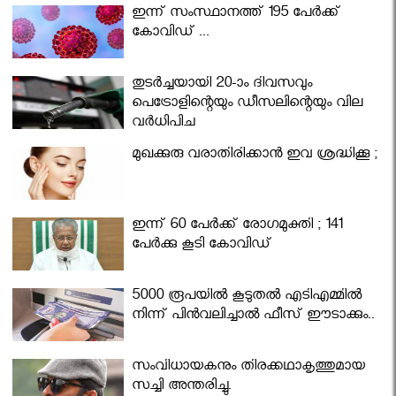
ഇന്ന് സംസ്ഥാനത്ത് 195 പേര്‍ക്ക്
കോവിഡ് ...
തുടർച്ചയായി 20-ാം ദിവസവും
പെട്രോളിന്റെയും ഡീസലിന്റെയും വില
വര്‍ധിപ്പിച്ചു
മുഖക്കുരു വരാതിരിക്കാന്‍ ഇവ ശ്രദ്ധിക്കൂ ;
ഇന്ന് 60 പേർക്ക് രോഗമുക്തി ; 141
പേര്‍ക്കു കൂടി കോവിഡ്
5000 രൂപയിൽ കൂടുതൽ എടിഎമ്മിൽ
നിന്ന് പിൻവലിച്ചാൽ ഫീസ് ഈടാക്കും..
സംവിധായകനും തിരക്കഥാകൃത്തുമായ
സച്ചി അന്തരിച്ചു.