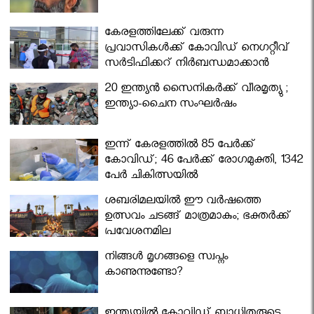
കേരളത്തിലേക്ക് വരുന്ന
പ്രവാസികള്‍ക്ക് കോവിഡ് നെഗറ്റീവ്
സര്‍ട്ടിഫിക്കറ്റ് നിർബന്ധമാക്കാൻ
മന്ത്രിസഭ
20 ഇന്ത്യൻ സൈനികർക്ക് വീരമൃത്യു ;
ഇന്ത്യാ-ചൈന സംഘർഷം
ഇന്ന് കേരളത്തിൽ 85 പേർക്ക്
കോവിഡ്; 46 പേർക്ക് രോഗമുക്തി, 1342
പേർ ചികിത്സയിൽ
ശബരിമലയില്‍ ഈ വർഷത്തെ
ഉത്സവം ചടങ്ങ് മാത്രമാകും; ഭക്തർക്ക്
പ്രവേശനമില്ല
നിങ്ങള്‍ മൃഗങ്ങളെ സ്വപ്നം
കാണുന്നുണ്ടോ?