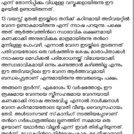
എന്ന് തോന്നിപ്പിക്കും വിധമുള്ള വസ്തുക്കളായിരുന്നു ഈ
മുഴയിൽ ഉണ്ടായിരുന്നത്.
13 വയസ്സ് മുതൽ ഇടയ്ക്കിടെ തനിക്ക് കഠിനമായി അടിവയറ്റിൽ
വേദന ഉണ്ടാകുമായിരുന്നു എന്ന് നടാഷ പറയുന്നു. പക്ഷെ
അത് ആർത്തവത്തിൻറെ സ്വാഭാവിക ലക്ഷണമായി
കണക്കാക്കി അനുഭവിക്കുക മാത്രമായിരുന്നു തൻറെ
മുന്നിലുള്ള പോംവഴി. എന്നാൽ വേദന ഇടയ്ക്കിടെ തുടരുന്നത്
പതിവായതോടെ ഒരു വർഷത്തിനു ശേഷം മാതാപിതാക്കൾ
നടാഷയെ മെഡിക്കൽ പരിശോധനയ്ക്ക് വിധേയയാക്കി.
അസ്വാഭാവികമായി ഒന്നും കണ്ടത്താൻ കഴിഞ്ഞില്ല എന്നും
ഈ അടിവയറ്റിലെ ഈ വേദന ആർത്തവവുമായി
ബന്ധപ്പെട്ടതാണ് എന്നുമായിരുന്നു അവരുടെയും പക്ഷം.
അങ്ങനെ തുടർന്ന്, ഏകദേശം 10 വർഷത്തോളം ഈ
രൂക്ഷമായ വേദനയെ സ്ത്രീസഹജമായ വേദനയായി
കണക്കാക്കി നടാഷ അനുഭവിച്ചു. എന്നാൽ നാൾക്കുനാൾ
വേദന കഠിനമായതോടെ യുവതി വീണ്ടും വൈദ്യസഹായം
തേടി. അൾട്രാസൗണ്ട് സ്‌കാനിംഗ് നടത്തിയപ്പോഴാണ്
തൻറെ ഗർഭപാത്രത്തിലെ ഭ്രൂണത്തിന് സമമായ ഒരു
മുഴയാണ് യഥാർത്ഥ വില്ലൻ എന്ന് ഇവർ തിരിച്ചറിയുന്നത്.