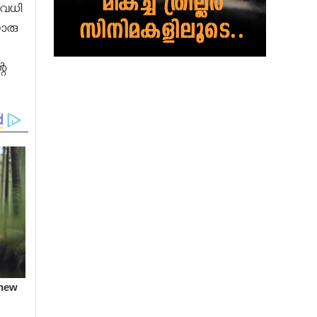
ിരവധി
ൊരു
റെ