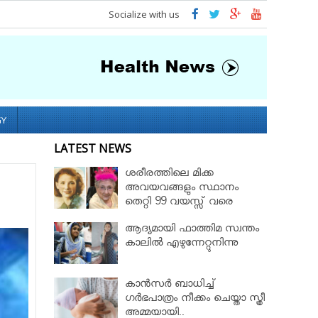
Socialize with us
GY
LATEST NEWS
ശരീരത്തിലെ മിക്ക
അവയവങ്ങളും സ്ഥാനം
തെറ്റി 99 വയസ്സ് വരെ
ജീവിച്ച റോസ് മേരി ബെന്റ്ലി
ആദ്യമായി ഫാത്തിമ സ്വന്തം
കാലില്‍ എഴുന്നേറ്റുനിന്നു
കാൻസർ ബാധിച്ച്
ഗർഭപാത്രം നീക്കം ചെയ്താ സ്ത്രീ
അമ്മയായി..