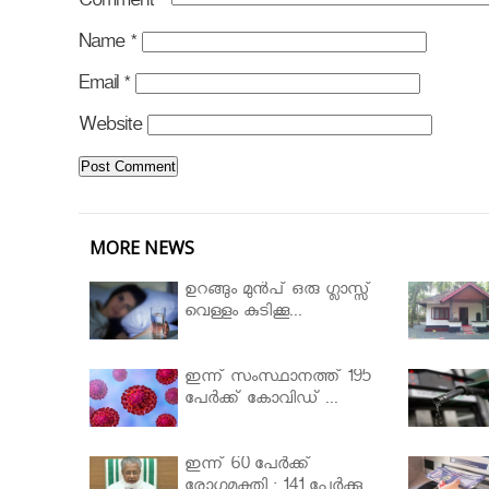
Comment
*
Name
*
Email
*
Website
MORE NEWS
ഉറങ്ങും മുന്‍പ് ഒരു ഗ്ലാസ്സ്
വെള്ളം കുടിക്കൂ...
ഇന്ന് സംസ്ഥാനത്ത് 195
പേര്‍ക്ക് കോവിഡ് ...
ഇന്ന് 60 പേർക്ക്
രോഗമുക്തി ; 141 പേര്‍ക്കു