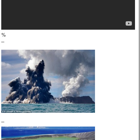
%
–
–