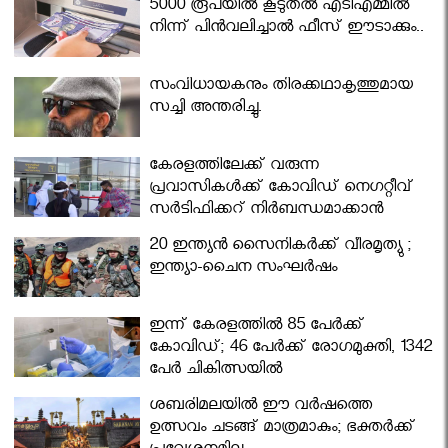
5000 രൂപയിൽ കൂടുതൽ എടിഎമ്മിൽ
നിന്ന് പിൻവലിച്ചാൽ ഫീസ് ഈടാക്കും..
സംവിധായകനും തിരക്കഥാകൃത്തുമായ
സച്ചി അന്തരിച്ചു.
കേരളത്തിലേക്ക് വരുന്ന
പ്രവാസികള്‍ക്ക് കോവിഡ് നെഗറ്റീവ്
സര്‍ട്ടിഫിക്കറ്റ് നിർബന്ധമാക്കാൻ
മന്ത്രിസഭ
20 ഇന്ത്യൻ സൈനികർക്ക് വീരമൃത്യു ;
ഇന്ത്യാ-ചൈന സംഘർഷം
ഇന്ന് കേരളത്തിൽ 85 പേർക്ക്
കോവിഡ്; 46 പേർക്ക് രോഗമുക്തി, 1342
പേർ ചികിത്സയിൽ
ശബരിമലയില്‍ ഈ വർഷത്തെ
ഉത്സവം ചടങ്ങ് മാത്രമാകും; ഭക്തർക്ക്