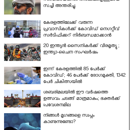
സംവിധായകനും തിരക്കഥാകൃത്തുമായ
സച്ചി അന്തരിച്ചു.
കേരളത്തിലേക്ക് വരുന്ന
പ്രവാസികള്‍ക്ക് കോവിഡ് നെഗറ്റീവ്
സര്‍ട്ടിഫിക്കറ്റ് നിർബന്ധമാക്കാൻ
മന്ത്രിസഭ
20 ഇന്ത്യൻ സൈനികർക്ക് വീരമൃത്യു ;
ഇന്ത്യാ-ചൈന സംഘർഷം
ഇന്ന് കേരളത്തിൽ 85 പേർക്ക്
കോവിഡ്; 46 പേർക്ക് രോഗമുക്തി, 1342
പേർ ചികിത്സയിൽ
ശബരിമലയില്‍ ഈ വർഷത്തെ
ഉത്സവം ചടങ്ങ് മാത്രമാകും; ഭക്തർക്ക്
പ്രവേശനമില്ല
നിങ്ങള്‍ മൃഗങ്ങളെ സ്വപ്നം
കാണുന്നുണ്ടോ?