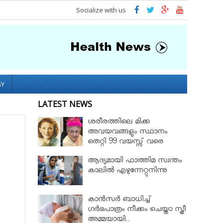
Socialize with us
GY
LATEST NEWS
ശരീരത്തിലെ മിക്ക
അവയവങ്ങളും സ്ഥാനം
തെറ്റി 99 വയസ്സ് വരെ
ജീവിച്ച റോസ് മേരി ബെന്റ്ലി
ആദ്യമായി ഫാത്തിമ സ്വന്തം
കാലില്‍ എഴുന്നേറ്റുനിന്നു
കാൻസർ ബാധിച്ച്
ഗർഭപാത്രം നീക്കം ചെയ്താ സ്ത്രീ
അമ്മയായി..