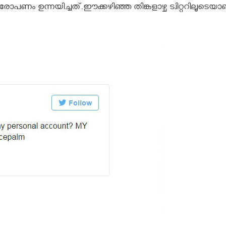
പണം ഉന്നയിച്ചത്.ഈക്കഴിഞ്ഞ തിങ്കളാഴ്ച ട്വിറ്ററിലൂടെയാ