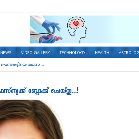
L NEWS
VIDEO-GALLERY
TECHNOLOGY
HEALTH
ASTROLO
െണ്‍കുട്ടിയെ ഫേസ്....
സ്ബുക്ക് ബ്ലോക്ക്‌ ചെയ്തു…!