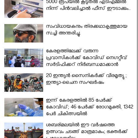
5000 രൂപയിൽ കൂടുതൽ എടിഎമ്മിൽ
നിന്ന് പിൻവലിച്ചാൽ ഫീസ് ഈടാക്കും..
സംവിധായകനും തിരക്കഥാകൃത്തുമായ
സച്ചി അന്തരിച്ചു.
കേരളത്തിലേക്ക് വരുന്ന
പ്രവാസികള്‍ക്ക് കോവിഡ് നെഗറ്റീവ്
സര്‍ട്ടിഫിക്കറ്റ് നിർബന്ധമാക്കാൻ
മന്ത്രിസഭ
20 ഇന്ത്യൻ സൈനികർക്ക് വീരമൃത്യു ;
ഇന്ത്യാ-ചൈന സംഘർഷം
ഇന്ന് കേരളത്തിൽ 85 പേർക്ക്
കോവിഡ്; 46 പേർക്ക് രോഗമുക്തി, 1342
പേർ ചികിത്സയിൽ
ശബരിമലയില്‍ ഈ വർഷത്തെ
ഉത്സവം ചടങ്ങ് മാത്രമാകും; ഭക്തർക്ക്