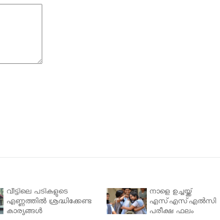
വീട്ടിലെ പടികളുടെ
നാളെ ഉച്ചയ്ക്ക്
എണ്ണത്തിൽ ശ്രദ്ധിക്കേണ്ട
എസ്എസ്എല്‍സി
കാര്യങ്ങൾ
പരീക്ഷ ഫലം