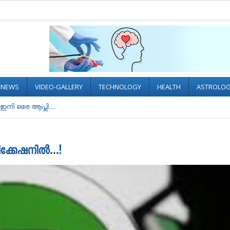
L NEWS
VIDEO-GALLERY
TECHNOLOGY
HEALTH
ASTROLO
ഇനി ഒരേ ആപ്ലി....
ലിക്കേഷനിൽ…!