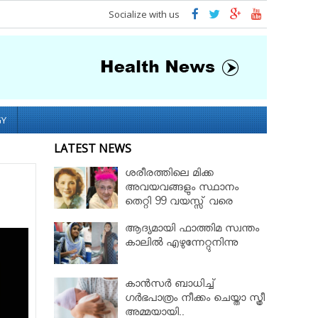
Socialize with us
GY
LATEST NEWS
ശരീരത്തിലെ മിക്ക
അവയവങ്ങളും സ്ഥാനം
തെറ്റി 99 വയസ്സ് വരെ
ജീവിച്ച റോസ് മേരി ബെന്റ്ലി
ആദ്യമായി ഫാത്തിമ സ്വന്തം
കാലില്‍ എഴുന്നേറ്റുനിന്നു
കാൻസർ ബാധിച്ച്
ഗർഭപാത്രം നീക്കം ചെയ്താ സ്ത്രീ
അമ്മയായി..