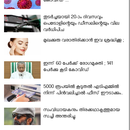
കോവിഡ് ...
തുടർച്ചയായി 20-ാം ദിവസവും
പെട്രോളിന്റെയും ഡീസലിന്റെയും വില
വര്‍ധിപ്പിച്ചു
മുഖക്കുരു വരാതിരിക്കാന്‍ ഇവ ശ്രദ്ധിക്കൂ ;
ഇന്ന് 60 പേർക്ക് രോഗമുക്തി ; 141
പേര്‍ക്കു കൂടി കോവിഡ്
5000 രൂപയിൽ കൂടുതൽ എടിഎമ്മിൽ
നിന്ന് പിൻവലിച്ചാൽ ഫീസ് ഈടാക്കും..
സംവിധായകനും തിരക്കഥാകൃത്തുമായ
സച്ചി അന്തരിച്ചു.