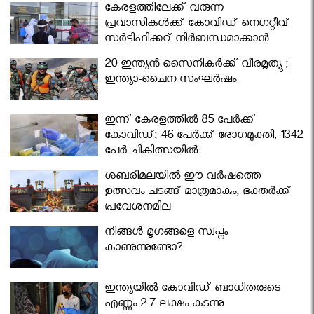
കേരളത്തിലേക്ക് വരുന്ന
പ്രവാസികള്‍ക്ക് കോവിഡ് നെഗറ്റീവ്
സര്‍ട്ടിഫിക്കറ്റ് നിർബന്ധമാക്കാൻ
മന്ത്രിസഭ
20 ഇന്ത്യൻ സൈനികർക്ക് വീരമൃത്യു ;
ഇന്ത്യാ-ചൈന സംഘർഷം
ഇന്ന് കേരളത്തിൽ 85 പേർക്ക്
കോവിഡ്; 46 പേർക്ക് രോഗമുക്തി, 1342
പേർ ചികിത്സയിൽ
ശബരിമലയില്‍ ഈ വർഷത്തെ
ഉത്സവം ചടങ്ങ് മാത്രമാകും; ഭക്തർക്ക്
പ്രവേശനമില്ല
നിങ്ങള്‍ മൃഗങ്ങളെ സ്വപ്നം
കാണുന്നുണ്ടോ?
ഇന്ത്യയിൽ കോവിഡ് ബാധിതരുടെ
എണ്ണം 2.7 ലക്ഷം കടന്നു