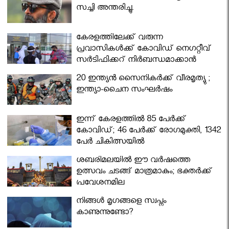
സച്ചി അന്തരിച്ചു.
കേരളത്തിലേക്ക് വരുന്ന
പ്രവാസികള്‍ക്ക് കോവിഡ് നെഗറ്റീവ്
സര്‍ട്ടിഫിക്കറ്റ് നിർബന്ധമാക്കാൻ
മന്ത്രിസഭ
20 ഇന്ത്യൻ സൈനികർക്ക് വീരമൃത്യു ;
ഇന്ത്യാ-ചൈന സംഘർഷം
ഇന്ന് കേരളത്തിൽ 85 പേർക്ക്
കോവിഡ്; 46 പേർക്ക് രോഗമുക്തി, 1342
പേർ ചികിത്സയിൽ
ശബരിമലയില്‍ ഈ വർഷത്തെ
ഉത്സവം ചടങ്ങ് മാത്രമാകും; ഭക്തർക്ക്
പ്രവേശനമില്ല
നിങ്ങള്‍ മൃഗങ്ങളെ സ്വപ്നം
കാണുന്നുണ്ടോ?