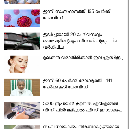
ഇന്ന് സംസ്ഥാനത്ത് 195 പേര്‍ക്ക്
കോവിഡ് ...
തുടർച്ചയായി 20-ാം ദിവസവും
പെട്രോളിന്റെയും ഡീസലിന്റെയും വില
വര്‍ധിപ്പിച്ചു
മുഖക്കുരു വരാതിരിക്കാന്‍ ഇവ ശ്രദ്ധിക്കൂ ;
ഇന്ന് 60 പേർക്ക് രോഗമുക്തി ; 141
പേര്‍ക്കു കൂടി കോവിഡ്
5000 രൂപയിൽ കൂടുതൽ എടിഎമ്മിൽ
നിന്ന് പിൻവലിച്ചാൽ ഫീസ് ഈടാക്കും..
സംവിധായകനും തിരക്കഥാകൃത്തുമായ