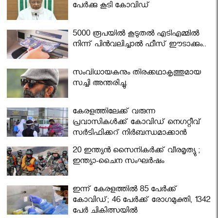
പേര്‍ക്കു കൂടി കോവിഡ്
5000 രൂപയിൽ കൂടുതൽ എടിഎമ്മിൽ
നിന്ന് പിൻവലിച്ചാൽ ഫീസ് ഈടാക്കും..
സംവിധായകനും തിരക്കഥാകൃത്തുമായ
സച്ചി അന്തരിച്ചു.
കേരളത്തിലേക്ക് വരുന്ന
പ്രവാസികള്‍ക്ക് കോവിഡ് നെഗറ്റീവ്
സര്‍ട്ടിഫിക്കറ്റ് നിർബന്ധമാക്കാൻ
മന്ത്രിസഭ
20 ഇന്ത്യൻ സൈനികർക്ക് വീരമൃത്യു ;
ഇന്ത്യാ-ചൈന സംഘർഷം
ഇന്ന് കേരളത്തിൽ 85 പേർക്ക്
കോവിഡ്; 46 പേർക്ക് രോഗമുക്തി, 1342
പേർ ചികിത്സയിൽ