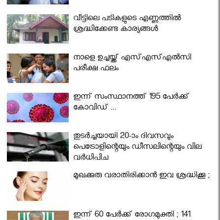
വീട്ടിലെ പടികളുടെ എണ്ണത്തിൽ
ശ്രദ്ധിക്കേണ്ട കാര്യങ്ങൾ
നാളെ ഉച്ചയ്ക്ക് എസ്എസ്എല്‍സി
പരീക്ഷ ഫലം
ഇന്ന് സംസ്ഥാനത്ത് 195 പേര്‍ക്ക്
കോവിഡ് ...
തുടർച്ചയായി 20-ാം ദിവസവും
പെട്രോളിന്റെയും ഡീസലിന്റെയും വില
വര്‍ധിപ്പിച്ചു
മുഖക്കുരു വരാതിരിക്കാന്‍ ഇവ ശ്രദ്ധിക്കൂ ;
ഇന്ന് 60 പേർക്ക് രോഗമുക്തി ; 141