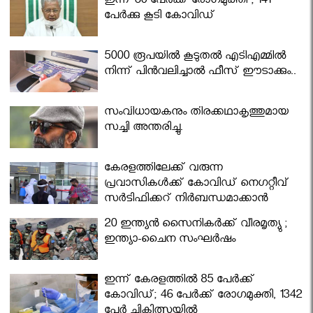
ഇന്ന് 60 പേർക്ക് രോഗമുക്തി ; 141
പേര്‍ക്കു കൂടി കോവിഡ്
5000 രൂപയിൽ കൂടുതൽ എടിഎമ്മിൽ
നിന്ന് പിൻവലിച്ചാൽ ഫീസ് ഈടാക്കും..
സംവിധായകനും തിരക്കഥാകൃത്തുമായ
സച്ചി അന്തരിച്ചു.
കേരളത്തിലേക്ക് വരുന്ന
പ്രവാസികള്‍ക്ക് കോവിഡ് നെഗറ്റീവ്
സര്‍ട്ടിഫിക്കറ്റ് നിർബന്ധമാക്കാൻ
മന്ത്രിസഭ
20 ഇന്ത്യൻ സൈനികർക്ക് വീരമൃത്യു ;
ഇന്ത്യാ-ചൈന സംഘർഷം
ഇന്ന് കേരളത്തിൽ 85 പേർക്ക്
കോവിഡ്; 46 പേർക്ക് രോഗമുക്തി, 1342
പേർ ചികിത്സയിൽ