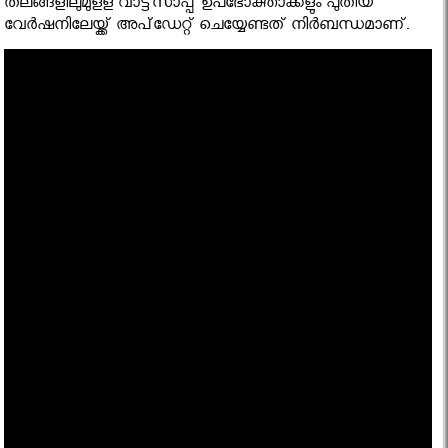
തലങ്ങളിലുമുളള വാട്ട്‌സാപ്പ് ഉപഭോക്താക്കളും പുതിയ
വേര്‍ഷനിലേയ്ക്ക് അപ്‌ഡേറ്റ് ചെയ്യേണ്ടത് നിര്‍ബന്ധമാണ്.