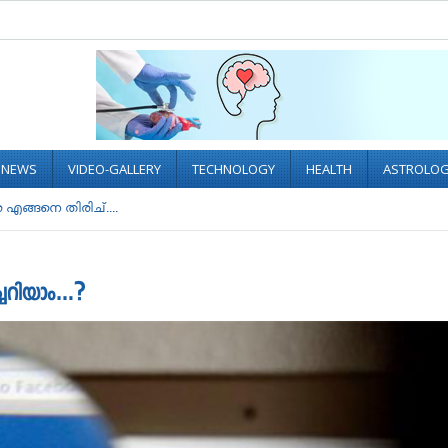
L NEWS
VIDEO-GALLERY
TECHNOLOGY
HEALTH
ASTROLO
 എങ്ങനെ തിരിച്....
്ചറിയാം…?