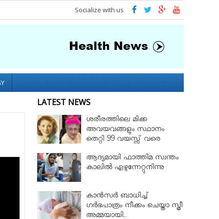
Socialize with us
GY
LATEST NEWS
ശരീരത്തിലെ മിക്ക
അവയവങ്ങളും സ്ഥാനം
തെറ്റി 99 വയസ്സ് വരെ
ജീവിച്ച റോസ് മേരി ബെന്റ്ലി
ആദ്യമായി ഫാത്തിമ സ്വന്തം
കാലില്‍ എഴുന്നേറ്റുനിന്നു
കാൻസർ ബാധിച്ച്
ഗർഭപാത്രം നീക്കം ചെയ്താ സ്ത്രീ
അമ്മയായി..