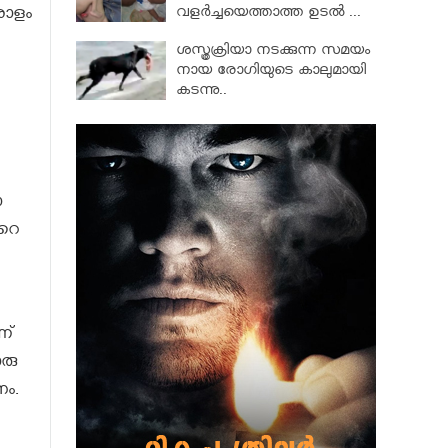
വളര്‍ച്ചയെത്താത്ത ഉടല്‍ ...
രാളം
ശസ്ത്രക്രിയാ നടക്കുന്ന സമയം
നായ രോഗിയുടെ കാലുമായി
കടന്നു..
ോ
ുറെ
ന്
രു
ണം.