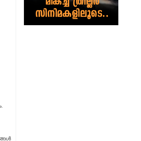
.
ം.
ങള്‍