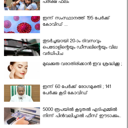
പരീക്ഷ ഫലം
ഇന്ന് സംസ്ഥാനത്ത് 195 പേര്‍ക്ക്
കോവിഡ് ...
തുടർച്ചയായി 20-ാം ദിവസവും
പെട്രോളിന്റെയും ഡീസലിന്റെയും വില
വര്‍ധിപ്പിച്ചു
മുഖക്കുരു വരാതിരിക്കാന്‍ ഇവ ശ്രദ്ധിക്കൂ ;
ഇന്ന് 60 പേർക്ക് രോഗമുക്തി ; 141
പേര്‍ക്കു കൂടി കോവിഡ്
5000 രൂപയിൽ കൂടുതൽ എടിഎമ്മിൽ
നിന്ന് പിൻവലിച്ചാൽ ഫീസ് ഈടാക്കും..