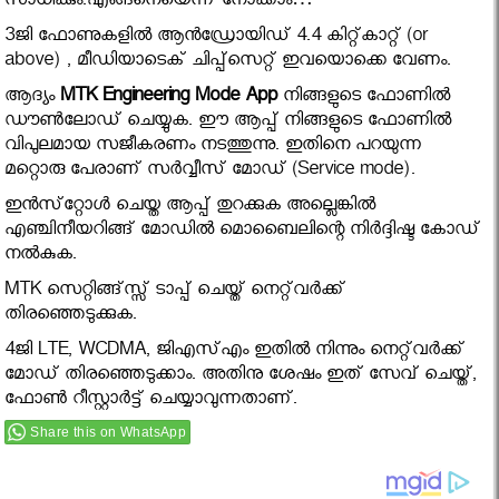
സാധിക്കും.എങ്ങനെയെന്ന് നോക്കാം…
3ജി ഫോണുകളില്‍ ആന്‍ഡ്രോയിഡ് 4.4 കിറ്റ്കാറ്റ് (or
above) , മീഡിയാടെക് ചിപ്പ്‌സെറ്റ് ഇവയൊക്കെ വേണം.
ആദ്യം
MTK Engineering Mode App
നിങ്ങളുടെ ഫോണില്‍
ഡൗണ്‍ലോഡ് ചെയ്യുക. ഈ ആപ്പ് നിങ്ങളുടെ ഫോണില്‍
വിപുലമായ സജീകരണം നടത്തുന്നു. ഇതിനെ പറയുന്ന
മറ്റൊരു പേരാണ് സര്‍വ്വീസ് മോഡ് (Service mode).
ഇന്‍സ്‌റ്റോള്‍ ചെയ്ത ആപ്പ് തുറക്കുക അല്ലെങ്കില്‍
എഞ്ചിനീയറിങ്ങ് മോഡില്‍ മൊബൈലിന്റെ നിര്‍ദ്ദിഷ്ട കോഡ്
നല്‍കുക.
MTK സെറ്റിങ്ങ്സ്സ് ടാപ്പ് ചെയ്ത് നെറ്റ്‌വര്‍ക്ക്
തിരഞ്ഞെടുക്കുക.
4ജി LTE, WCDMA, ജിഎസ്എം ഇതില്‍ നിന്നും നെറ്റ്‌വര്‍ക്ക്
മോഡ് തിരഞ്ഞെടുക്കാം. അതിനു ശേഷം ഇത് സേവ് ചെയ്ത്,
ഫോണ്‍ റീസ്റ്റാര്‍ട്ട് ചെയ്യാവുന്നതാണ്.
Share this on WhatsApp