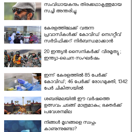
സംവിധായകനും തിരക്കഥാകൃത്തുമായ
സച്ചി അന്തരിച്ചു.
കേരളത്തിലേക്ക് വരുന്ന
പ്രവാസികള്‍ക്ക് കോവിഡ് നെഗറ്റീവ്
സര്‍ട്ടിഫിക്കറ്റ് നിർബന്ധമാക്കാൻ
മന്ത്രിസഭ
20 ഇന്ത്യൻ സൈനികർക്ക് വീരമൃത്യു ;
ഇന്ത്യാ-ചൈന സംഘർഷം
ഇന്ന് കേരളത്തിൽ 85 പേർക്ക്
കോവിഡ്; 46 പേർക്ക് രോഗമുക്തി, 1342
പേർ ചികിത്സയിൽ
ശബരിമലയില്‍ ഈ വർഷത്തെ
ഉത്സവം ചടങ്ങ് മാത്രമാകും; ഭക്തർക്ക്
പ്രവേശനമില്ല
നിങ്ങള്‍ മൃഗങ്ങളെ സ്വപ്നം
കാണുന്നുണ്ടോ?