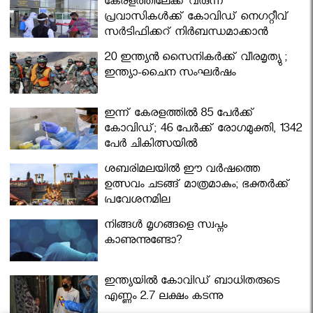
കേരളത്തിലേക്ക് വരുന്ന
പ്രവാസികള്‍ക്ക് കോവിഡ് നെഗറ്റീവ്
സര്‍ട്ടിഫിക്കറ്റ് നിർബന്ധമാക്കാൻ
മന്ത്രിസഭ
20 ഇന്ത്യൻ സൈനികർക്ക് വീരമൃത്യു ;
ഇന്ത്യാ-ചൈന സംഘർഷം
ഇന്ന് കേരളത്തിൽ 85 പേർക്ക്
കോവിഡ്; 46 പേർക്ക് രോഗമുക്തി, 1342
പേർ ചികിത്സയിൽ
ശബരിമലയില്‍ ഈ വർഷത്തെ
ഉത്സവം ചടങ്ങ് മാത്രമാകും; ഭക്തർക്ക്
പ്രവേശനമില്ല
നിങ്ങള്‍ മൃഗങ്ങളെ സ്വപ്നം
കാണുന്നുണ്ടോ?
ഇന്ത്യയിൽ കോവിഡ് ബാധിതരുടെ
എണ്ണം 2.7 ലക്ഷം കടന്നു