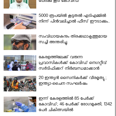
പേര്‍ക്കു കൂടി കോവിഡ്
5000 രൂപയിൽ കൂടുതൽ എടിഎമ്മിൽ
നിന്ന് പിൻവലിച്ചാൽ ഫീസ് ഈടാക്കും..
സംവിധായകനും തിരക്കഥാകൃത്തുമായ
സച്ചി അന്തരിച്ചു.
കേരളത്തിലേക്ക് വരുന്ന
പ്രവാസികള്‍ക്ക് കോവിഡ് നെഗറ്റീവ്
സര്‍ട്ടിഫിക്കറ്റ് നിർബന്ധമാക്കാൻ
മന്ത്രിസഭ
20 ഇന്ത്യൻ സൈനികർക്ക് വീരമൃത്യു ;
ഇന്ത്യാ-ചൈന സംഘർഷം
ഇന്ന് കേരളത്തിൽ 85 പേർക്ക്
കോവിഡ്; 46 പേർക്ക് രോഗമുക്തി, 1342
പേർ ചികിത്സയിൽ