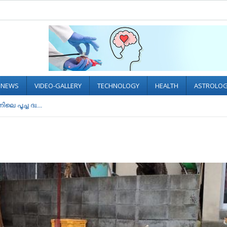
L NEWS
VIDEO-GALLERY
TECHNOLOGY
HEALTH
ASTROLO
െ പൂച്ച ദ്വ....