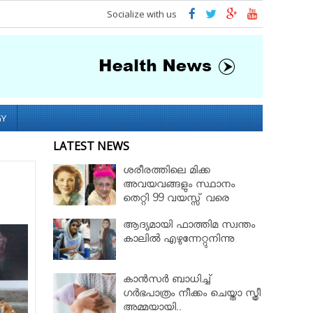
Socialize with us
GY
LATEST NEWS
ശരീരത്തിലെ മിക്ക
അവയവങ്ങളും സ്ഥാനം
തെറ്റി 99 വയസ്സ് വരെ
ജീവിച്ച റോസ് മേരി ബെന്റ്ലി
ആദ്യമായി ഫാത്തിമ സ്വന്തം
കാലില്‍ എഴുന്നേറ്റുനിന്നു
കാൻസർ ബാധിച്ച്
ഗർഭപാത്രം നീക്കം ചെയ്താ സ്ത്രീ
അമ്മയായി..