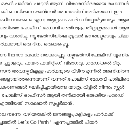
മകന്‍ പാര്‍ത്ഥ് പട്ടേല്‍ ആണ് വികാരനിര്‍ഭരമായ രംഗങ്ങള്‍ക
മായി ബാധിക്കുന്ന കാൻസർ രോഗത്തിന് അടിമയാണ് ഈ
ഓഫീസറാകണം എന്ന ആഗ്രഹം പാര്‍ഥ റിപ്പോര്‍ട്ടറോടും ,ആശു
 അറിഞ്ഞ പോലീസ് മേധാവി അതിനുള്ള തീവ്രശ്രമങ്ങള്‍ ആരംഭി
ാങ്ങിച്ചു. ന്യൂ ജേര്‍സിയിലെ മുഴുവന്‍ ജനങ്ങളുടെയും പിന്
ഥക്കായി ഒരു ദിനം ഒരുക്കപ്പെട്ടു.
e hero-themed parade ഒരുക്കപ്പെട്ടു. ന്യൂജേര്‍സി പോലീസ് യൂണ
പട്ടാളവും, ഫയര്‍ ഫയിറ്റിംഗ് വിഭാഗവും ,മെഡിക്കല്‍ ടീമും
ന്‍ അവന്യൂവിലുള്ള പാര്‍ഥയുടെ വീടിനു മുന്നില്‍ അണിനിരന്ന
ാത്രങ്ങളായിത്തന്നെയാണ് വന്നത്.പോലീസ് മേധാവി പാര്‍ഥിയ
്ങള്‍ ഘടിപ്പിച്ചായിരുന്നു യാത്ര. വീട്ടില്‍ നിന്നും സ്കൂള്‍
ാര്‍ഥ പോലീസ് ഓഫീസര്‍ ആയി തനിക്കായി ഒരുക്കിയ പരേഡ്
്തിയത് സാക്ഷാല്‍ സൂപ്പര്‍മാന്‍ .
ന്നു. വഴിയരുകില്‍ ജനങ്ങളും,കുട്ടികളും പാര്‍ഥക്ക്
ഉച്ചത്തില്‍ Let’s Go Parth ‘ എന്നുച്ചത്തില്‍ ചീയര്‍