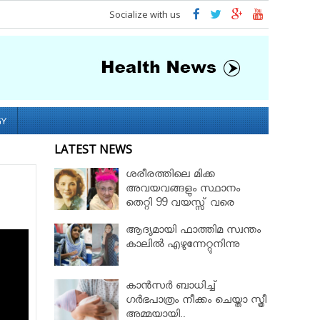
Socialize with us
GY
LATEST NEWS
ശരീരത്തിലെ മിക്ക
അവയവങ്ങളും സ്ഥാനം
തെറ്റി 99 വയസ്സ് വരെ
ജീവിച്ച റോസ് മേരി ബെന്റ്ലി
ആദ്യമായി ഫാത്തിമ സ്വന്തം
കാലില്‍ എഴുന്നേറ്റുനിന്നു
കാൻസർ ബാധിച്ച്
ഗർഭപാത്രം നീക്കം ചെയ്താ സ്ത്രീ
അമ്മയായി..