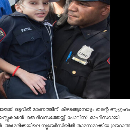
രുതി ഒടുവിൽ മരണത്തിന് കീഴടങ്ങുമ്പോഴും തന്റെ ആഗ്രഹം
്സുകാരൻ. ഒരു ദിവസത്തേയ്ക്ക് പോലീസ് ഓഫീസറായി
 അമേരിക്കയിലെ ന്യൂജേര്‍സിയില്‍ താമസമാക്കിയ ഗുജറാത്