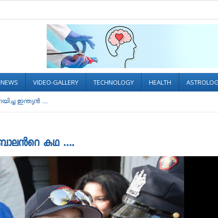
L NEWS
VIDEO-GALLERY
TECHNOLOGY
HEALTH
ASTROLO
ച്ച ഇന്ത്യൻ ....
യൻ ബാലൻറെ കഥ ….