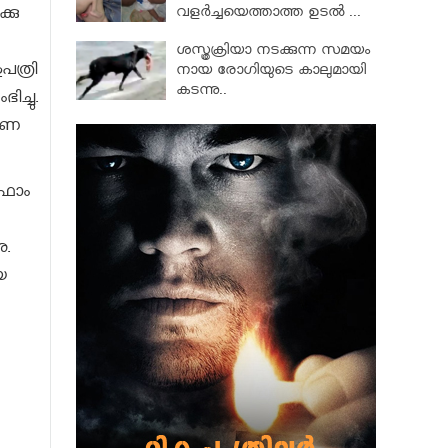
വളര്‍ച്ചയെത്താത്ത ഉടല്‍ ...
്കു
ശസ്ത്രക്രിയാ നടക്കുന്ന സമയം
പത്രി
നായ രോഗിയുടെ കാലുമായി
കടന്നു..
ച്ചു.
തുണ
ിഫോം
ു.
െ