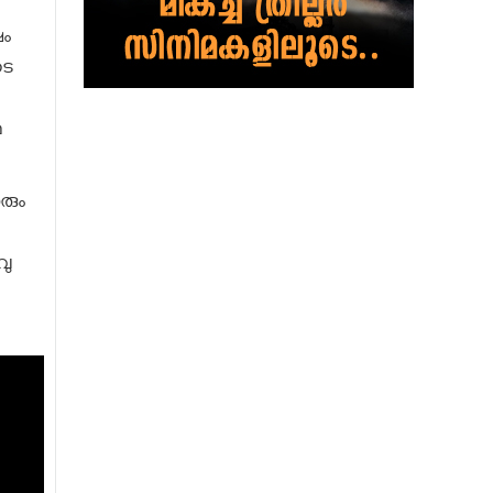
ഷം
ടെ
ഥ
രും
വു