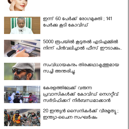
ഇന്ന് 60 പേർക്ക് രോഗമുക്തി ; 141
പേര്‍ക്കു കൂടി കോവിഡ്
5000 രൂപയിൽ കൂടുതൽ എടിഎമ്മിൽ
നിന്ന് പിൻവലിച്ചാൽ ഫീസ് ഈടാക്കും..
സംവിധായകനും തിരക്കഥാകൃത്തുമായ
സച്ചി അന്തരിച്ചു.
കേരളത്തിലേക്ക് വരുന്ന
പ്രവാസികള്‍ക്ക് കോവിഡ് നെഗറ്റീവ്
സര്‍ട്ടിഫിക്കറ്റ് നിർബന്ധമാക്കാൻ
മന്ത്രിസഭ
20 ഇന്ത്യൻ സൈനികർക്ക് വീരമൃത്യു ;
ഇന്ത്യാ-ചൈന സംഘർഷം