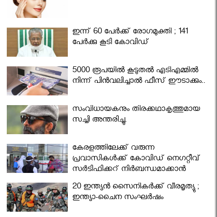
ഇന്ന് 60 പേർക്ക് രോഗമുക്തി ; 141
പേര്‍ക്കു കൂടി കോവിഡ്
5000 രൂപയിൽ കൂടുതൽ എടിഎമ്മിൽ
നിന്ന് പിൻവലിച്ചാൽ ഫീസ് ഈടാക്കും..
സംവിധായകനും തിരക്കഥാകൃത്തുമായ
സച്ചി അന്തരിച്ചു.
കേരളത്തിലേക്ക് വരുന്ന
പ്രവാസികള്‍ക്ക് കോവിഡ് നെഗറ്റീവ്
സര്‍ട്ടിഫിക്കറ്റ് നിർബന്ധമാക്കാൻ
മന്ത്രിസഭ
20 ഇന്ത്യൻ സൈനികർക്ക് വീരമൃത്യു ;
ഇന്ത്യാ-ചൈന സംഘർഷം