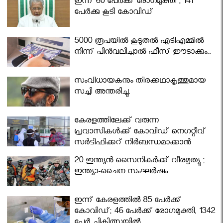
ഇന്ന് 60 പേർക്ക് രോഗമുക്തി ; 141
പേര്‍ക്കു കൂടി കോവിഡ്
5000 രൂപയിൽ കൂടുതൽ എടിഎമ്മിൽ
നിന്ന് പിൻവലിച്ചാൽ ഫീസ് ഈടാക്കും..
സംവിധായകനും തിരക്കഥാകൃത്തുമായ
സച്ചി അന്തരിച്ചു.
കേരളത്തിലേക്ക് വരുന്ന
പ്രവാസികള്‍ക്ക് കോവിഡ് നെഗറ്റീവ്
സര്‍ട്ടിഫിക്കറ്റ് നിർബന്ധമാക്കാൻ
മന്ത്രിസഭ
20 ഇന്ത്യൻ സൈനികർക്ക് വീരമൃത്യു ;
ഇന്ത്യാ-ചൈന സംഘർഷം
ഇന്ന് കേരളത്തിൽ 85 പേർക്ക്
കോവിഡ്; 46 പേർക്ക് രോഗമുക്തി, 1342