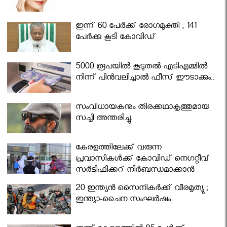
ഇന്ന് 60 പേർക്ക് രോഗമുക്തി ; 141
പേര്‍ക്കു കൂടി കോവിഡ്
5000 രൂപയിൽ കൂടുതൽ എടിഎമ്മിൽ
നിന്ന് പിൻവലിച്ചാൽ ഫീസ് ഈടാക്കും..
സംവിധായകനും തിരക്കഥാകൃത്തുമായ
സച്ചി അന്തരിച്ചു.
കേരളത്തിലേക്ക് വരുന്ന
പ്രവാസികള്‍ക്ക് കോവിഡ് നെഗറ്റീവ്
സര്‍ട്ടിഫിക്കറ്റ് നിർബന്ധമാക്കാൻ
മന്ത്രിസഭ
20 ഇന്ത്യൻ സൈനികർക്ക് വീരമൃത്യു ;
ഇന്ത്യാ-ചൈന സംഘർഷം