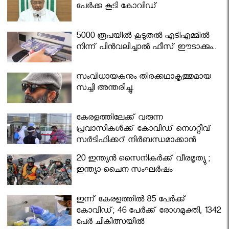
പേര്‍ക്കു കൂടി കോവിഡ്
5000 രൂപയിൽ കൂടുതൽ എടിഎമ്മിൽ
നിന്ന് പിൻവലിച്ചാൽ ഫീസ് ഈടാക്കും..
സംവിധായകനും തിരക്കഥാകൃത്തുമായ
സച്ചി അന്തരിച്ചു.
കേരളത്തിലേക്ക് വരുന്ന
പ്രവാസികള്‍ക്ക് കോവിഡ് നെഗറ്റീവ്
സര്‍ട്ടിഫിക്കറ്റ് നിർബന്ധമാക്കാൻ
മന്ത്രിസഭ
20 ഇന്ത്യൻ സൈനികർക്ക് വീരമൃത്യു ;
ഇന്ത്യാ-ചൈന സംഘർഷം
ഇന്ന് കേരളത്തിൽ 85 പേർക്ക്
കോവിഡ്; 46 പേർക്ക് രോഗമുക്തി, 1342
പേർ ചികിത്സയിൽ