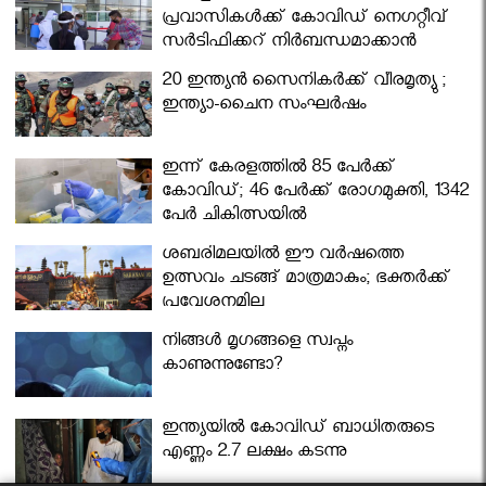
പ്രവാസികള്‍ക്ക് കോവിഡ് നെഗറ്റീവ്
സര്‍ട്ടിഫിക്കറ്റ് നിർബന്ധമാക്കാൻ
മന്ത്രിസഭ
20 ഇന്ത്യൻ സൈനികർക്ക് വീരമൃത്യു ;
ഇന്ത്യാ-ചൈന സംഘർഷം
ഇന്ന് കേരളത്തിൽ 85 പേർക്ക്
കോവിഡ്; 46 പേർക്ക് രോഗമുക്തി, 1342
പേർ ചികിത്സയിൽ
ശബരിമലയില്‍ ഈ വർഷത്തെ
ഉത്സവം ചടങ്ങ് മാത്രമാകും; ഭക്തർക്ക്
പ്രവേശനമില്ല
നിങ്ങള്‍ മൃഗങ്ങളെ സ്വപ്നം
കാണുന്നുണ്ടോ?
ഇന്ത്യയിൽ കോവിഡ് ബാധിതരുടെ
എണ്ണം 2.7 ലക്ഷം കടന്നു