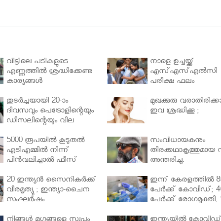
വീട്ടിലെ പടികളുടെ
നാളെ ഉച്ചയ്ക്ക്
എണ്ണത്തിൽ ശ്രദ്ധിക്കേണ്ട
എസ്എസ്എല്‍സി
കാര്യങ്ങൾ
പരീക്ഷ ഫലം
തുടർച്ചയായി 20-ാം
മുഖക്കുരു വരാതിരിക്കാ
ദിവസവും പെട്രോളിന്റെയും
ഇവ ശ്രദ്ധിക്കൂ ;
ഡീസലിന്റെയും വില
വര്‍ധിപ്പിച്ചു
5000 രൂപയിൽ കൂടുതൽ
സംവിധായകനും
എടിഎമ്മിൽ നിന്ന്
തിരക്കഥാകൃത്തുമായ സ
പിൻവലിച്ചാൽ ഫീസ്
അന്തരിച്ചു.
ഈടാക്കും..
20 ഇന്ത്യൻ സൈനികർക്ക്
ഇന്ന് കേരളത്തിൽ 8
വീരമൃത്യു ; ഇന്ത്യാ-ചൈന
പേർക്ക് കോവിഡ്; 4
സംഘർഷം
പേർക്ക് രോഗമുക്തി, 
പേർ ചികിത്സയിൽ
നിങ്ങള്‍ മൃഗങ്ങളെ സ്വപ്നം
ഇന്ത്യയിൽ കോവിഡ