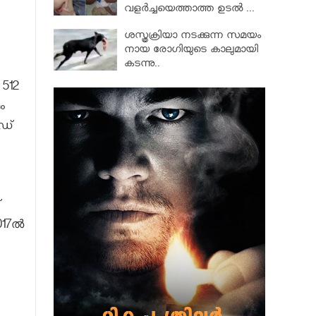
വളര്‍ച്ചയെത്താത്ത ഉടല്‍ ...
ശസ്ത്രക്രിയാ നടക്കുന്ന സമയം
നായ രോഗിയുടെ കാലുമായി
കടന്നു..
512
ം
ിഡ്
്
017ൽ