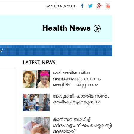
Socialize with us
GY
LATEST NEWS
ശരീരത്തിലെ മിക്ക
അവയവങ്ങളും സ്ഥാനം
തെറ്റി 99 വയസ്സ് വരെ
ജീവിച്ച റോസ് മേരി ബെന്റ്ലി
ആദ്യമായി ഫാത്തിമ സ്വന്തം
കാലില്‍ എഴുന്നേറ്റുനിന്നു
കാൻസർ ബാധിച്ച്
ഗർഭപാത്രം നീക്കം ചെയ്താ സ്ത്രീ
അമ്മയായി..