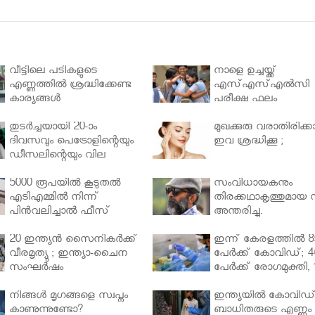
വീട്ടിലെ പടികളുടെ
നാളെ ഉച്ചയ്ക്ക്
എണ്ണത്തിൽ ശ്രദ്ധിക്കേണ്ട
എസ്എസ്എല്‍സി
കാര്യങ്ങൾ
പരീക്ഷ ഫലം
തുടർച്ചയായി 20-ാം
മുഖക്കുരു വരാതിരിക്കാ
ദിവസവും പെട്രോളിന്റെയും
ഇവ ശ്രദ്ധിക്കൂ ;
ഡീസലിന്റെയും വില
വര്‍ധിപ്പിച്ചു
5000 രൂപയിൽ കൂടുതൽ
സംവിധായകനും
എടിഎമ്മിൽ നിന്ന്
തിരക്കഥാകൃത്തുമായ സ
പിൻവലിച്ചാൽ ഫീസ്
അന്തരിച്ചു.
ഈടാക്കും..
20 ഇന്ത്യൻ സൈനികർക്ക്
ഇന്ന് കേരളത്തിൽ 8
വീരമൃത്യു ; ഇന്ത്യാ-ചൈന
പേർക്ക് കോവിഡ്; 4
സംഘർഷം
പേർക്ക് രോഗമുക്തി, 
പേർ ചികിത്സയിൽ
നിങ്ങള്‍ മൃഗങ്ങളെ സ്വപ്നം
ഇന്ത്യയിൽ കോവിഡ
കാണുന്നുണ്ടോ?
ബാധിതരുടെ എണ്ണം 