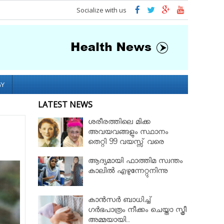
Socialize with us
GY
LATEST NEWS
ശരീരത്തിലെ മിക്ക
അവയവങ്ങളും സ്ഥാനം
തെറ്റി 99 വയസ്സ് വരെ
ജീവിച്ച റോസ് മേരി ബെന്റ്ലി
ആദ്യമായി ഫാത്തിമ സ്വന്തം
കാലില്‍ എഴുന്നേറ്റുനിന്നു
കാൻസർ ബാധിച്ച്
ഗർഭപാത്രം നീക്കം ചെയ്താ സ്ത്രീ
അമ്മയായി..