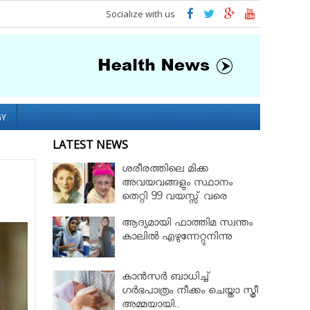
Socialize with us
GY
LATEST NEWS
ശരീരത്തിലെ മിക്ക
അവയവങ്ങളും സ്ഥാനം
തെറ്റി 99 വയസ്സ് വരെ
ജീവിച്ച റോസ് മേരി ബെന്റ്ലി
ആദ്യമായി ഫാത്തിമ സ്വന്തം
കാലില്‍ എഴുന്നേറ്റുനിന്നു
കാൻസർ ബാധിച്ച്
ഗർഭപാത്രം നീക്കം ചെയ്താ സ്ത്രീ
അമ്മയായി..