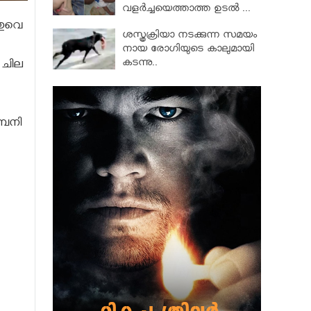
വളര്‍ച്ചയെത്താത്ത ഉടല്‍ ...
തുവെ
ശസ്ത്രക്രിയാ നടക്കുന്ന സമയം
നായ രോഗിയുടെ കാലുമായി
കടന്നു..
 ചില
്പനി