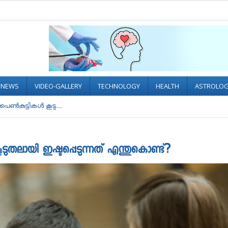
L NEWS
VIDEO-GALLERY
TECHNOLOGY
HEALTH
ASTROLO
്‍കുട്ടികൾ കൂടു....
ുതലായി ഇഷ്ടപ്പെടുന്നത് എന്തുകൊണ്ട്?