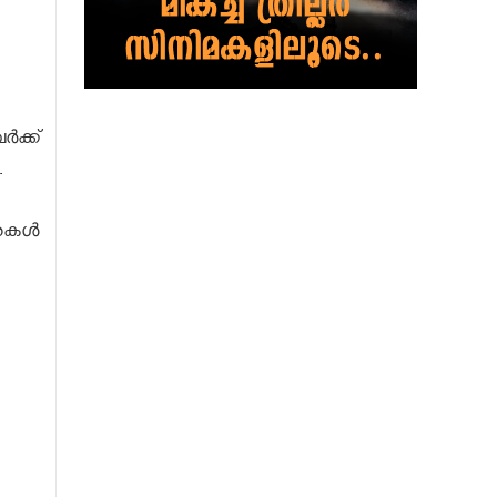
ർക്ക്
.
മാശകൾ