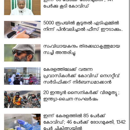
ഇന്ന് 60 പേർക്ക് രോഗമുക്തി ; 141
പേര്‍ക്കു കൂടി കോവിഡ്
5000 രൂപയിൽ കൂടുതൽ എടിഎമ്മിൽ
നിന്ന് പിൻവലിച്ചാൽ ഫീസ് ഈടാക്കും..
സംവിധായകനും തിരക്കഥാകൃത്തുമായ
സച്ചി അന്തരിച്ചു.
കേരളത്തിലേക്ക് വരുന്ന
പ്രവാസികള്‍ക്ക് കോവിഡ് നെഗറ്റീവ്
സര്‍ട്ടിഫിക്കറ്റ് നിർബന്ധമാക്കാൻ
മന്ത്രിസഭ
20 ഇന്ത്യൻ സൈനികർക്ക് വീരമൃത്യു ;
ഇന്ത്യാ-ചൈന സംഘർഷം
ഇന്ന് കേരളത്തിൽ 85 പേർക്ക്
കോവിഡ്; 46 പേർക്ക് രോഗമുക്തി, 1342
പേർ ചികിത്സയിൽ