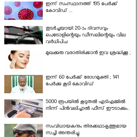
ഇന്ന് സംസ്ഥാനത്ത് 195 പേര്‍ക്ക്
കോവിഡ് ...
തുടർച്ചയായി 20-ാം ദിവസവും
പെട്രോളിന്റെയും ഡീസലിന്റെയും വില
വര്‍ധിപ്പിച്ചു
മുഖക്കുരു വരാതിരിക്കാന്‍ ഇവ ശ്രദ്ധിക്കൂ ;
ഇന്ന് 60 പേർക്ക് രോഗമുക്തി ; 141
പേര്‍ക്കു കൂടി കോവിഡ്
5000 രൂപയിൽ കൂടുതൽ എടിഎമ്മിൽ
നിന്ന് പിൻവലിച്ചാൽ ഫീസ് ഈടാക്കും..
സംവിധായകനും തിരക്കഥാകൃത്തുമായ
സച്ചി അന്തരിച്ചു.