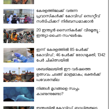
കേരളത്തിലേക്ക് വരുന്ന
പ്രവാസികള്‍ക്ക് കോവിഡ് നെഗറ്റീവ്
സര്‍ട്ടിഫിക്കറ്റ് നിർബന്ധമാക്കാൻ
മന്ത്രിസഭ
20 ഇന്ത്യൻ സൈനികർക്ക് വീരമൃത്യു ;
ഇന്ത്യാ-ചൈന സംഘർഷം
ഇന്ന് കേരളത്തിൽ 85 പേർക്ക്
കോവിഡ്; 46 പേർക്ക് രോഗമുക്തി, 1342
പേർ ചികിത്സയിൽ
ശബരിമലയില്‍ ഈ വർഷത്തെ
ഉത്സവം ചടങ്ങ് മാത്രമാകും; ഭക്തർക്ക്
പ്രവേശനമില്ല
നിങ്ങള്‍ മൃഗങ്ങളെ സ്വപ്നം
കാണുന്നുണ്ടോ?
ഇന്ത്യയിൽ കോവിഡ് ബാധിതരുടെ