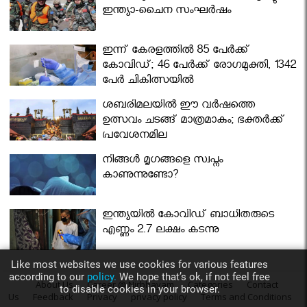
ഇന്ത്യാ-ചൈന സംഘർഷം
ഇന്ന് കേരളത്തിൽ 85 പേർക്ക്
കോവിഡ്; 46 പേർക്ക് രോഗമുക്തി, 1342
പേർ ചികിത്സയിൽ
ശബരിമലയില്‍ ഈ വർഷത്തെ
ഉത്സവം ചടങ്ങ് മാത്രമാകും; ഭക്തർക്ക്
പ്രവേശനമില്ല
നിങ്ങള്‍ മൃഗങ്ങളെ സ്വപ്നം
കാണുന്നുണ്ടോ?
ഇന്ത്യയിൽ കോവിഡ് ബാധിതരുടെ
എണ്ണം 2.7 ലക്ഷം കടന്നു
Like most websites we use cookies for various features
according to our
policy.
We hope that’s ok, if not feel free
About Us
Career @ Nirbhayam
Categories
Contact
to disable cookies in your browser.
Us
Feedback
Privacy
privacy policy
Terms and Conditions