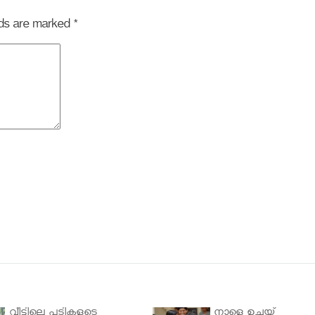
elds are marked
*
വീട്ടിലെ പടികളുടെ
നാളെ ഉച്ചയ്ക്ക്