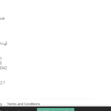
ന്‍
ച്ചി
5
6
1342
്
2.7
cy
Terms and Conditions