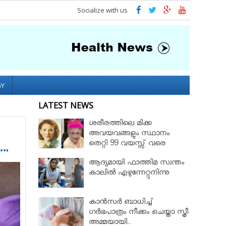
Socialize with us
GY
LATEST NEWS
ശരീരത്തിലെ മിക്ക
അവയവങ്ങളും സ്ഥാനം
തെറ്റി 99 വയസ്സ് വരെ
….
ജീവിച്ച റോസ് മേരി ബെന്റ്ലി
ആദ്യമായി ഫാത്തിമ സ്വന്തം
കാലില്‍ എഴുന്നേറ്റുനിന്നു
കാൻസർ ബാധിച്ച്
ഗർഭപാത്രം നീക്കം ചെയ്താ സ്ത്രീ
അമ്മയായി..