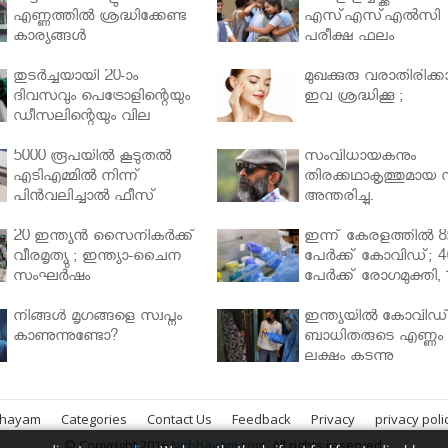
എണ്ണത്തിൽ ശ്രദ്ധിക്കേണ്ട
എസ്എസ്എല്‍സി
കാര്യങ്ങൾ
പരീക്ഷ ഫലം
തുടർച്ചയായി 20-ാം
മുഖക്കുരു വരാതിരിക്കാ
ദിവസവും പെട്രോളിന്റെയും
ഇവ ശ്രദ്ധിക്കൂ ;
ഡീസലിന്റെയും വില
വര്‍ധിപ്പിച്ചു
5000 രൂപയിൽ കൂടുതൽ
സംവിധായകനും
എടിഎമ്മിൽ നിന്ന്
തിരക്കഥാകൃത്തുമായ സ
പിൻവലിച്ചാൽ ഫീസ്
അന്തരിച്ചു.
ഈടാക്കും..
20 ഇന്ത്യൻ സൈനികർക്ക്
ഇന്ന് കേരളത്തിൽ 8
വീരമൃത്യു ; ഇന്ത്യാ-ചൈന
പേർക്ക് കോവിഡ്; 4
സംഘർഷം
പേർക്ക് രോഗമുക്തി, 
പേർ ചികിത്സയിൽ
നിങ്ങള്‍ മൃഗങ്ങളെ സ്വപ്നം
ഇന്ത്യയിൽ കോവിഡ
കാണുന്നുണ്ടോ?
ബാധിതരുടെ എണ്ണം 
ലക്ഷം കടന്നു
bhayam
Categories
Contact Us
Feedback
Privacy
privacy poli
© Copyright 2016
Nirbhayam.com
. All rights reserved.