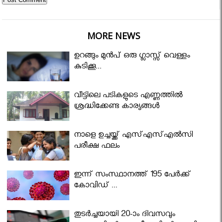
MORE NEWS
ഉറങ്ങും മുന്‍പ് ഒരു ഗ്ലാസ്സ് വെള്ളം
കുടിക്കൂ...
വീട്ടിലെ പടികളുടെ എണ്ണത്തിൽ
ശ്രദ്ധിക്കേണ്ട കാര്യങ്ങൾ
നാളെ ഉച്ചയ്ക്ക് എസ്എസ്എല്‍സി
പരീക്ഷ ഫലം
ഇന്ന് സംസ്ഥാനത്ത് 195 പേര്‍ക്ക്
കോവിഡ് ...
തുടർച്ചയായി 20-ാം ദിവസവും