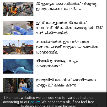
മന്ത്രിസഭ
20 ഇന്ത്യൻ സൈനികർക്ക് വീരമൃത്യു ;
ഇന്ത്യാ-ചൈന സംഘർഷം
ഇന്ന് കേരളത്തിൽ 85 പേർക്ക്
കോവിഡ്; 46 പേർക്ക് രോഗമുക്തി, 1342
പേർ ചികിത്സയിൽ
ശബരിമലയില്‍ ഈ വർഷത്തെ
ഉത്സവം ചടങ്ങ് മാത്രമാകും; ഭക്തർക്ക്
പ്രവേശനമില്ല
നിങ്ങള്‍ മൃഗങ്ങളെ സ്വപ്നം
കാണുന്നുണ്ടോ?
ഇന്ത്യയിൽ കോവിഡ് ബാധിതരുടെ
എണ്ണം 2.7 ലക്ഷം കടന്നു
Like most websites we use cookies for various features
according to our
policy.
We hope that’s ok, if not feel free
About Us
Career @ Nirbhayam
Categories
Contact
to disable cookies in your browser.