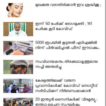
മുഖക്കുരു വരാതിരിക്കാന്‍ ഇവ ശ്രദ്ധിക്കൂ ;
ഇന്ന് 60 പേർക്ക് രോഗമുക്തി ; 141
പേര്‍ക്കു കൂടി കോവിഡ്
5000 രൂപയിൽ കൂടുതൽ എടിഎമ്മിൽ
നിന്ന് പിൻവലിച്ചാൽ ഫീസ് ഈടാക്കും..
സംവിധായകനും തിരക്കഥാകൃത്തുമായ
സച്ചി അന്തരിച്ചു.
കേരളത്തിലേക്ക് വരുന്ന
പ്രവാസികള്‍ക്ക് കോവിഡ് നെഗറ്റീവ്
സര്‍ട്ടിഫിക്കറ്റ് നിർബന്ധമാക്കാൻ
മന്ത്രിസഭ
20 ഇന്ത്യൻ സൈനികർക്ക് വീരമൃത്യു ;
ഇന്ത്യാ-ചൈന സംഘർഷം