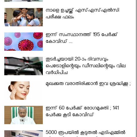
നാളെ ഉച്ചയ്ക്ക് എസ്എസ്എല്‍സി
പരീക്ഷ ഫലം
ഇന്ന് സംസ്ഥാനത്ത് 195 പേര്‍ക്ക്
കോവിഡ് ...
തുടർച്ചയായി 20-ാം ദിവസവും
പെട്രോളിന്റെയും ഡീസലിന്റെയും വില
വര്‍ധിപ്പിച്ചു
മുഖക്കുരു വരാതിരിക്കാന്‍ ഇവ ശ്രദ്ധിക്കൂ ;
ഇന്ന് 60 പേർക്ക് രോഗമുക്തി ; 141
പേര്‍ക്കു കൂടി കോവിഡ്
5000 രൂപയിൽ കൂടുതൽ എടിഎമ്മിൽ