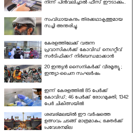
നിന്ന് പിൻവലിച്ചാൽ ഫീസ് ഈടാക്കും..
സംവിധായകനും തിരക്കഥാകൃത്തുമായ
സച്ചി അന്തരിച്ചു.
കേരളത്തിലേക്ക് വരുന്ന
പ്രവാസികള്‍ക്ക് കോവിഡ് നെഗറ്റീവ്
സര്‍ട്ടിഫിക്കറ്റ് നിർബന്ധമാക്കാൻ
മന്ത്രിസഭ
20 ഇന്ത്യൻ സൈനികർക്ക് വീരമൃത്യു ;
ഇന്ത്യാ-ചൈന സംഘർഷം
ഇന്ന് കേരളത്തിൽ 85 പേർക്ക്
കോവിഡ്; 46 പേർക്ക് രോഗമുക്തി, 1342
പേർ ചികിത്സയിൽ
ശബരിമലയില്‍ ഈ വർഷത്തെ
ഉത്സവം ചടങ്ങ് മാത്രമാകും; ഭക്തർക്ക്
പ്രവേശനമില്ല