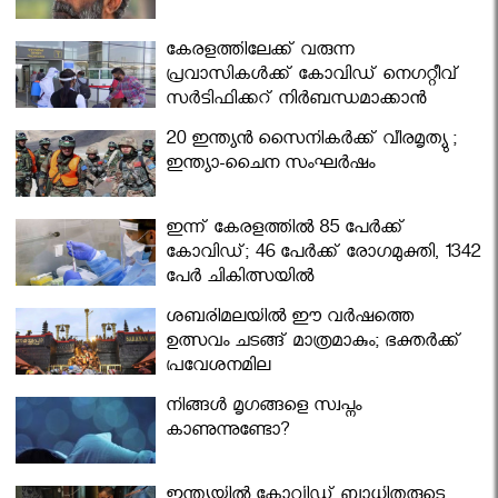
കേരളത്തിലേക്ക് വരുന്ന
പ്രവാസികള്‍ക്ക് കോവിഡ് നെഗറ്റീവ്
സര്‍ട്ടിഫിക്കറ്റ് നിർബന്ധമാക്കാൻ
മന്ത്രിസഭ
20 ഇന്ത്യൻ സൈനികർക്ക് വീരമൃത്യു ;
ഇന്ത്യാ-ചൈന സംഘർഷം
ഇന്ന് കേരളത്തിൽ 85 പേർക്ക്
കോവിഡ്; 46 പേർക്ക് രോഗമുക്തി, 1342
പേർ ചികിത്സയിൽ
ശബരിമലയില്‍ ഈ വർഷത്തെ
ഉത്സവം ചടങ്ങ് മാത്രമാകും; ഭക്തർക്ക്
പ്രവേശനമില്ല
നിങ്ങള്‍ മൃഗങ്ങളെ സ്വപ്നം
കാണുന്നുണ്ടോ?
ഇന്ത്യയിൽ കോവിഡ് ബാധിതരുടെ