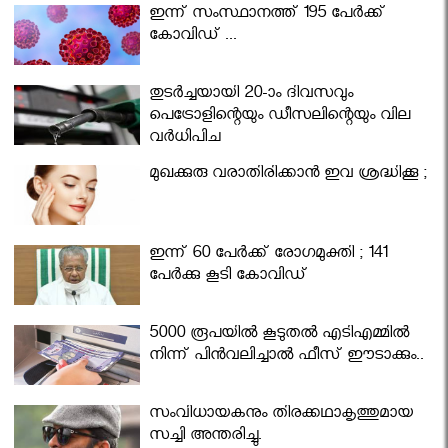
ഇന്ന് സംസ്ഥാനത്ത് 195 പേര്‍ക്ക്
കോവിഡ് ...
തുടർച്ചയായി 20-ാം ദിവസവും
പെട്രോളിന്റെയും ഡീസലിന്റെയും വില
വര്‍ധിപ്പിച്ചു
മുഖക്കുരു വരാതിരിക്കാന്‍ ഇവ ശ്രദ്ധിക്കൂ ;
ഇന്ന് 60 പേർക്ക് രോഗമുക്തി ; 141
പേര്‍ക്കു കൂടി കോവിഡ്
5000 രൂപയിൽ കൂടുതൽ എടിഎമ്മിൽ
നിന്ന് പിൻവലിച്ചാൽ ഫീസ് ഈടാക്കും..
സംവിധായകനും തിരക്കഥാകൃത്തുമായ
സച്ചി അന്തരിച്ചു.