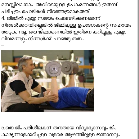
മനസ്സിലാക്കാം. അവിടെയുള്ള ഉപകരണങ്ങൾ തുരുമ്പ്
പിടിച്ചതും പൊടികൾ നിറഞ്ഞതുമാകരുത്.
4. ജിമ്മിൽ എത്ര സമയം ചെലവഴിക്കണമെന്ന്
നിങ്ങൾക്കറിയില്ലെങ്കിൽ ജിമ്മിലുള്ള ഉപദേശകന്റെ സഹായം
തേടുക. നല്ല ഒരു ജിമ്മാണെങ്കിൽ ഇതിനെ കുറിച്ചുള്ള എല്ലാ
വിവരങ്ങളും നിങ്ങൾക്ക് പറഞ്ഞു തരും.
–
–
5.ഒരു ജിം പരിശീലകന് തനതായ വിദ്യാഭ്യാസവും ജിം
കാര്യങ്ങളേക്കുറിച്ചുള്ള വളരെ ആഴത്തിലുള്ള ജ്ഞാനവും