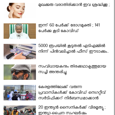
മുഖക്കുരു വരാതിരിക്കാന്‍ ഇവ ശ്രദ്ധിക്കൂ ;
ഇന്ന് 60 പേർക്ക് രോഗമുക്തി ; 141
പേര്‍ക്കു കൂടി കോവിഡ്
5000 രൂപയിൽ കൂടുതൽ എടിഎമ്മിൽ
നിന്ന് പിൻവലിച്ചാൽ ഫീസ് ഈടാക്കും..
സംവിധായകനും തിരക്കഥാകൃത്തുമായ
സച്ചി അന്തരിച്ചു.
കേരളത്തിലേക്ക് വരുന്ന
പ്രവാസികള്‍ക്ക് കോവിഡ് നെഗറ്റീവ്
സര്‍ട്ടിഫിക്കറ്റ് നിർബന്ധമാക്കാൻ
മന്ത്രിസഭ
20 ഇന്ത്യൻ സൈനികർക്ക് വീരമൃത്യു ;
ഇന്ത്യാ-ചൈന സംഘർഷം