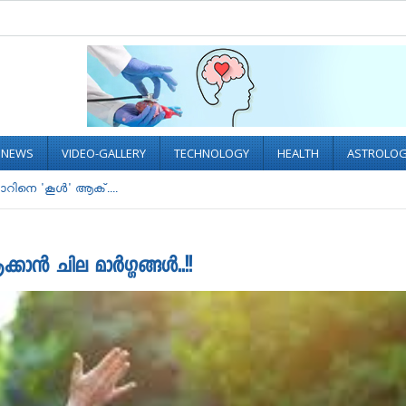
L NEWS
VIDEO-GALLERY
TECHNOLOGY
HEALTH
ASTROLO
കാറിനെ 'കൂൾ' ആക്....
്കാൻ ചില മാർഗ്ഗങ്ങൾ..!!