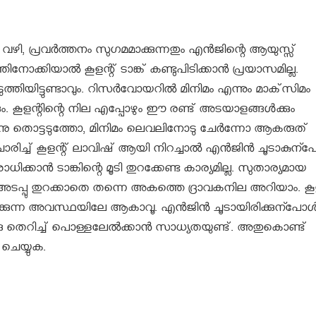
 വഴി, പ്രവർത്തനം സുഗമമാക്കുന്നതും എൻജിന്റെ ആയുസ്സ്
നോക്കിയാൽ കൂളന്റ് ടാങ്ക് കണ്ടുപിടിക്കാൻ പ്രയാസമില്ല.
െടുത്തിയിട്ടുണ്ടാവും. റിസർവോയറിൽ മിനിമം എന്നും മാക്‌സിമം
ം. കൂളന്റിന്റെ നില എപ്പോഴും ഈ രണ്ട് അടയാളങ്ങൾക്കും
ു തൊട്ടടുത്തോ, മിനിമം ലെവലിനോടു ചേർന്നോ ആകരുത്
ാരിച്ച് കൂളന്റ് ലാവിഷ് ആയി നിറച്ചാൽ എൻജിൻ ചൂടാകുന്
ോധിക്കാൻ ടാങ്കിന്റെ മൂടി തുറക്കേണ്ട കാര്യമില്ല. സുതാര്യമായ
യർ. അടപ്പു തുറക്കാതെ തന്നെ അകത്തെ ദ്രാവകനില അറിയാം. കൂള
്കുന്ന അവസ്ഥയിലേ ആകാവൂ. എൻജിൻ ചൂടായിരിക്കുന്പോ
്തേക്കു തെറിച്ച് പൊള്ളലേൽക്കാൻ സാധ്യതയുണ്ട്. അതുകൊണ്ട്
ചെയ്യുക.