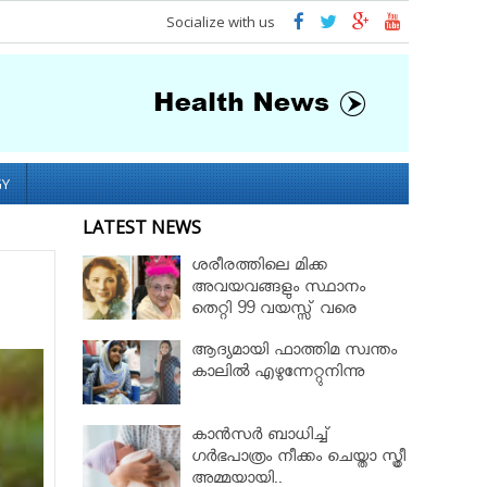
Socialize with us
GY
LATEST NEWS
ശരീരത്തിലെ മിക്ക
അവയവങ്ങളും സ്ഥാനം
തെറ്റി 99 വയസ്സ് വരെ
ജീവിച്ച റോസ് മേരി ബെന്റ്ലി
ആദ്യമായി ഫാത്തിമ സ്വന്തം
കാലില്‍ എഴുന്നേറ്റുനിന്നു
കാൻസർ ബാധിച്ച്
ഗർഭപാത്രം നീക്കം ചെയ്താ സ്ത്രീ
അമ്മയായി..