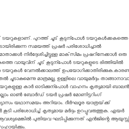
ത് ടയറുകളാണ്. പുറത്ത് ചൂട് കൂടുന്പോൾ ടയറുകൾക്കകത്തെ
 ചൂടായിരിക്കുന്ന സമയത്ത് പ്രഷർ പരിശോധിച്ചാൽ
ാതാക്കൾ നിർദ്ദേശിച്ചിട്ടുള്ള മാക്‌സിമം പ്രഷറിനേക്കാൾ ഒരു
റിനകത്തെ വായുവിന് ചൂട് കൂടുന്പോൾ ടയറുകളുടെ ഭിത്തിയിൽ
തേഞ്ഞ ടയറുകൾ വേനൽക്കാലത്ത് ഉപയോഗിക്കാതിരിക്കുക.കാരണ
ചൂടാകുമെന്നു മാത്രമല്ല, ഉള്ളിലെ വായുമർദ്ദം താങ്ങാനാ
 ടയറുകളുള്ള കാർ ഓടിക്കുന്പോൾ വാഹനം കൃത്യമായി ബാല
ല്ലാം ഓൺ ബോർഡ് ടയർ പ്രഷർ മോണിട്ടറിംഗ്
യത്യാസം യഥാസമയം അറിയാം. ദീർഘദൂര യാത്രയ്‌ക്ക്
കൂടി പരിശോധിച്ച് കൃത്യമായ മർദ്ദം ഉറപ്പുവരുത്തുക. എയർ
വശ്യമെങ്കിൽ പുതിയവ ഘടിപ്പിക്കുന്നത് എൻജിന്റെ ആയുസ്സ
 സഹായിക്കും.