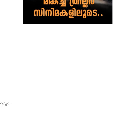
െടും.