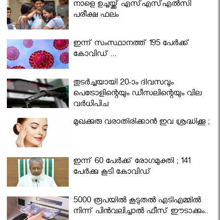
നാളെ ഉച്ചയ്ക്ക് എസ്എസ്എല്‍സി
പരീക്ഷ ഫലം
ഇന്ന് സംസ്ഥാനത്ത് 195 പേര്‍ക്ക്
കോവിഡ് ...
തുടർച്ചയായി 20-ാം ദിവസവും
പെട്രോളിന്റെയും ഡീസലിന്റെയും വില
വര്‍ധിപ്പിച്ചു
മുഖക്കുരു വരാതിരിക്കാന്‍ ഇവ ശ്രദ്ധിക്കൂ ;
ഇന്ന് 60 പേർക്ക് രോഗമുക്തി ; 141
പേര്‍ക്കു കൂടി കോവിഡ്
5000 രൂപയിൽ കൂടുതൽ എടിഎമ്മിൽ
നിന്ന് പിൻവലിച്ചാൽ ഫീസ് ഈടാക്കും..