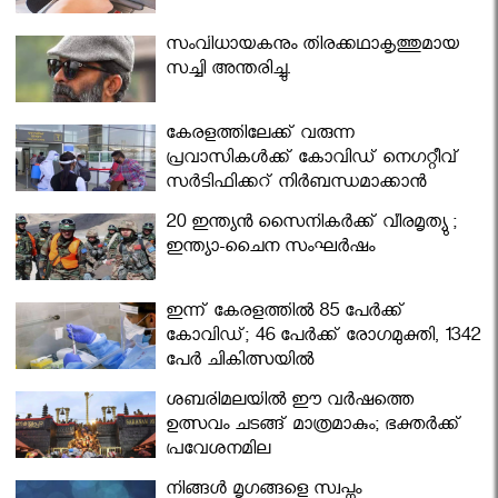
സംവിധായകനും തിരക്കഥാകൃത്തുമായ
സച്ചി അന്തരിച്ചു.
കേരളത്തിലേക്ക് വരുന്ന
പ്രവാസികള്‍ക്ക് കോവിഡ് നെഗറ്റീവ്
സര്‍ട്ടിഫിക്കറ്റ് നിർബന്ധമാക്കാൻ
മന്ത്രിസഭ
20 ഇന്ത്യൻ സൈനികർക്ക് വീരമൃത്യു ;
ഇന്ത്യാ-ചൈന സംഘർഷം
ഇന്ന് കേരളത്തിൽ 85 പേർക്ക്
കോവിഡ്; 46 പേർക്ക് രോഗമുക്തി, 1342
പേർ ചികിത്സയിൽ
ശബരിമലയില്‍ ഈ വർഷത്തെ
ഉത്സവം ചടങ്ങ് മാത്രമാകും; ഭക്തർക്ക്
പ്രവേശനമില്ല
നിങ്ങള്‍ മൃഗങ്ങളെ സ്വപ്നം