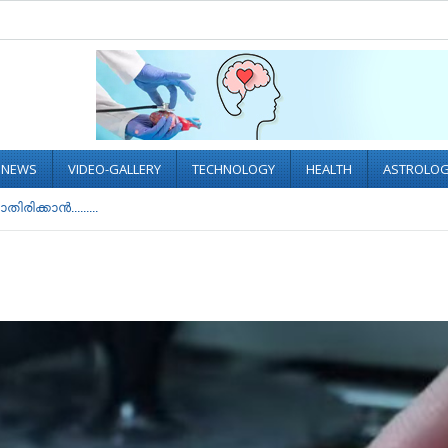
L NEWS
VIDEO-GALLERY
TECHNOLOGY
HEALTH
ASTROLO
രിക്കാൻ.........