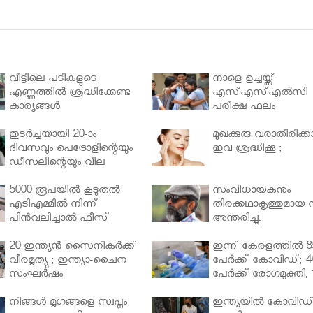
വീട്ടിലെ പടികളുടെ
നാളെ ഉച്ചയ്ക്ക്
എണ്ണത്തിൽ ശ്രദ്ധിക്കേണ്ട
എസ്എസ്എല്‍സി
കാര്യങ്ങൾ
പരീക്ഷ ഫലം
തുടർച്ചയായി 20-ാം
മുഖക്കുരു വരാതിരിക്കാ
ദിവസവും പെട്രോളിന്റെയും
ഇവ ശ്രദ്ധിക്കൂ ;
ഡീസലിന്റെയും വില
വര്‍ധിപ്പിച്ചു
5000 രൂപയിൽ കൂടുതൽ
സംവിധായകനും
എടിഎമ്മിൽ നിന്ന്
തിരക്കഥാകൃത്തുമായ സ
പിൻവലിച്ചാൽ ഫീസ്
അന്തരിച്ചു.
ഈടാക്കും..
20 ഇന്ത്യൻ സൈനികർക്ക്
ഇന്ന് കേരളത്തിൽ 8
വീരമൃത്യു ; ഇന്ത്യാ-ചൈന
പേർക്ക് കോവിഡ്; 4
സംഘർഷം
പേർക്ക് രോഗമുക്തി, 
പേർ ചികിത്സയിൽ
നിങ്ങള്‍ മൃഗങ്ങളെ സ്വപ്നം
ഇന്ത്യയിൽ കോവിഡ