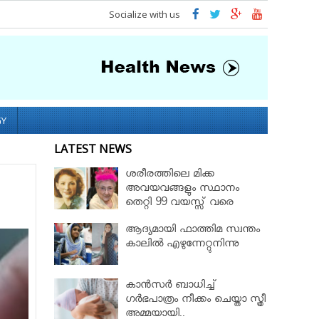
Socialize with us
GY
LATEST NEWS
ശരീരത്തിലെ മിക്ക
അവയവങ്ങളും സ്ഥാനം
തെറ്റി 99 വയസ്സ് വരെ
ജീവിച്ച റോസ് മേരി ബെന്റ്ലി
ആദ്യമായി ഫാത്തിമ സ്വന്തം
കാലില്‍ എഴുന്നേറ്റുനിന്നു
കാൻസർ ബാധിച്ച്
ഗർഭപാത്രം നീക്കം ചെയ്താ സ്ത്രീ
അമ്മയായി..