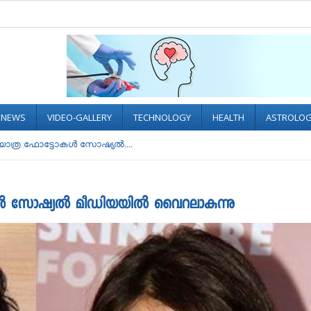
L NEWS
VIDEO-GALLERY
TECHNOLOGY
HEALTH
ASTROLO
ാത്ര ഫോട്ടോകൾ സോഷ്യൽ....
ൾ സോഷ്യൽ മീഡിയയിൽ വൈറലാകുന്നു