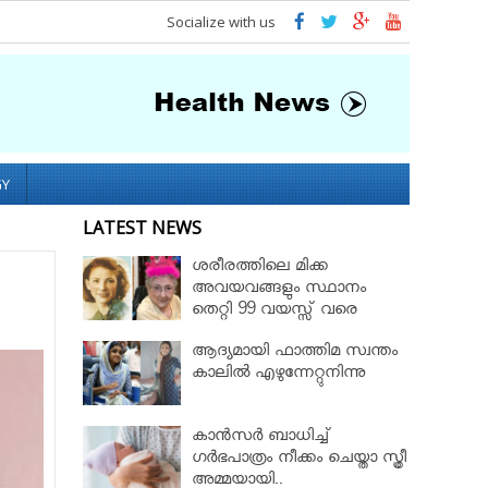
Socialize with us
GY
LATEST NEWS
ശരീരത്തിലെ മിക്ക
അവയവങ്ങളും സ്ഥാനം
തെറ്റി 99 വയസ്സ് വരെ
ജീവിച്ച റോസ് മേരി ബെന്റ്ലി
ആദ്യമായി ഫാത്തിമ സ്വന്തം
കാലില്‍ എഴുന്നേറ്റുനിന്നു
കാൻസർ ബാധിച്ച്
ഗർഭപാത്രം നീക്കം ചെയ്താ സ്ത്രീ
അമ്മയായി..