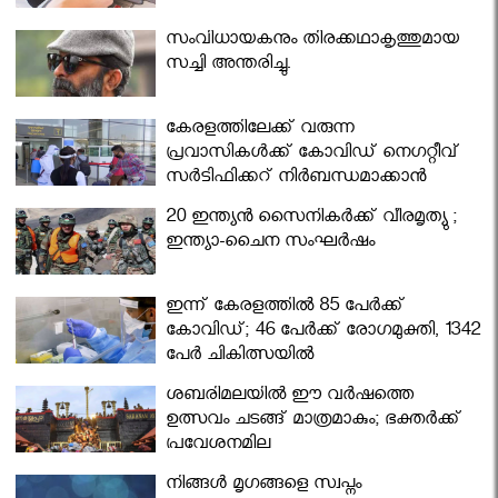
സംവിധായകനും തിരക്കഥാകൃത്തുമായ
സച്ചി അന്തരിച്ചു.
കേരളത്തിലേക്ക് വരുന്ന
പ്രവാസികള്‍ക്ക് കോവിഡ് നെഗറ്റീവ്
സര്‍ട്ടിഫിക്കറ്റ് നിർബന്ധമാക്കാൻ
മന്ത്രിസഭ
20 ഇന്ത്യൻ സൈനികർക്ക് വീരമൃത്യു ;
ഇന്ത്യാ-ചൈന സംഘർഷം
ഇന്ന് കേരളത്തിൽ 85 പേർക്ക്
കോവിഡ്; 46 പേർക്ക് രോഗമുക്തി, 1342
പേർ ചികിത്സയിൽ
ശബരിമലയില്‍ ഈ വർഷത്തെ
ഉത്സവം ചടങ്ങ് മാത്രമാകും; ഭക്തർക്ക്
പ്രവേശനമില്ല
നിങ്ങള്‍ മൃഗങ്ങളെ സ്വപ്നം