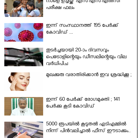
നാളെ ഉച്ചയ്ക്ക് എസ്എസ്എല്‍സി
പരീക്ഷ ഫലം
ഇന്ന് സംസ്ഥാനത്ത് 195 പേര്‍ക്ക്
കോവിഡ് ...
തുടർച്ചയായി 20-ാം ദിവസവും
പെട്രോളിന്റെയും ഡീസലിന്റെയും വില
വര്‍ധിപ്പിച്ചു
മുഖക്കുരു വരാതിരിക്കാന്‍ ഇവ ശ്രദ്ധിക്കൂ ;
ഇന്ന് 60 പേർക്ക് രോഗമുക്തി ; 141
പേര്‍ക്കു കൂടി കോവിഡ്
5000 രൂപയിൽ കൂടുതൽ എടിഎമ്മിൽ
നിന്ന് പിൻവലിച്ചാൽ ഫീസ് ഈടാക്കും..