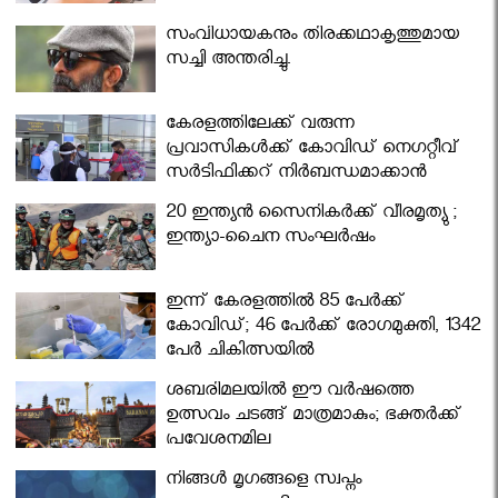
സംവിധായകനും തിരക്കഥാകൃത്തുമായ
സച്ചി അന്തരിച്ചു.
കേരളത്തിലേക്ക് വരുന്ന
പ്രവാസികള്‍ക്ക് കോവിഡ് നെഗറ്റീവ്
സര്‍ട്ടിഫിക്കറ്റ് നിർബന്ധമാക്കാൻ
മന്ത്രിസഭ
20 ഇന്ത്യൻ സൈനികർക്ക് വീരമൃത്യു ;
ഇന്ത്യാ-ചൈന സംഘർഷം
ഇന്ന് കേരളത്തിൽ 85 പേർക്ക്
കോവിഡ്; 46 പേർക്ക് രോഗമുക്തി, 1342
പേർ ചികിത്സയിൽ
ശബരിമലയില്‍ ഈ വർഷത്തെ
ഉത്സവം ചടങ്ങ് മാത്രമാകും; ഭക്തർക്ക്
പ്രവേശനമില്ല
നിങ്ങള്‍ മൃഗങ്ങളെ സ്വപ്നം