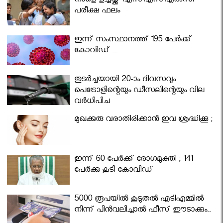
നാളെ ഉച്ചയ്ക്ക് എസ്എസ്എല്‍സി
പരീക്ഷ ഫലം
ഇന്ന് സംസ്ഥാനത്ത് 195 പേര്‍ക്ക്
കോവിഡ് ...
തുടർച്ചയായി 20-ാം ദിവസവും
പെട്രോളിന്റെയും ഡീസലിന്റെയും വില
വര്‍ധിപ്പിച്ചു
മുഖക്കുരു വരാതിരിക്കാന്‍ ഇവ ശ്രദ്ധിക്കൂ ;
ഇന്ന് 60 പേർക്ക് രോഗമുക്തി ; 141
പേര്‍ക്കു കൂടി കോവിഡ്
5000 രൂപയിൽ കൂടുതൽ എടിഎമ്മിൽ
നിന്ന് പിൻവലിച്ചാൽ ഫീസ് ഈടാക്കും..