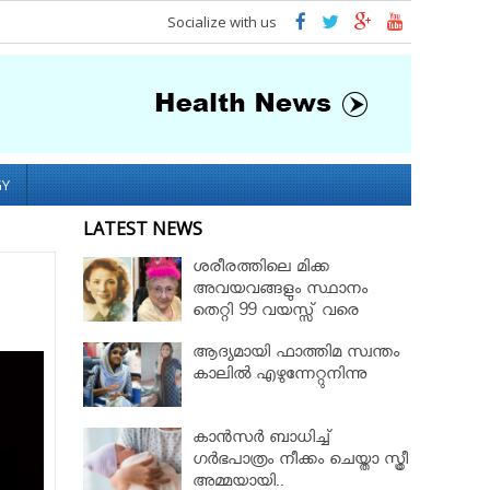
Socialize with us
GY
LATEST NEWS
ശരീരത്തിലെ മിക്ക
അവയവങ്ങളും സ്ഥാനം
തെറ്റി 99 വയസ്സ് വരെ
ജീവിച്ച റോസ് മേരി ബെന്റ്ലി
ആദ്യമായി ഫാത്തിമ സ്വന്തം
കാലില്‍ എഴുന്നേറ്റുനിന്നു
കാൻസർ ബാധിച്ച്
ഗർഭപാത്രം നീക്കം ചെയ്താ സ്ത്രീ
അമ്മയായി..