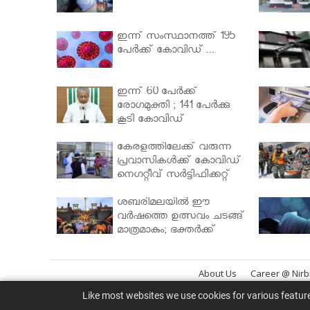
ഇന്ന് സംസ്ഥാനത്ത് 195
പേര്‍ക്ക് കോവിഡ് ...
ഇന്ന് 60 പേർക്ക്
രോഗമുക്തി ; 141 പേര്‍ക്കു
കൂടി കോവിഡ്
കേരളത്തിലേക്ക് വരുന്ന
പ്രവാസികള്‍ക്ക് കോവിഡ്
നെഗറ്റീവ് സര്‍ട്ടിഫിക്കറ്റ്
നിർബന്ധമാക്കാൻ
മന്ത്രിസഭ
ശബരിമലയില്‍ ഈ
വർഷത്തെ ഉത്സവം ചടങ്ങ്
മാത്രമാകും; ഭക്തർക്ക്
പ്രവേശനമില്ല
About Us
Career @ Nir
Like most websites we use cookies for various featur