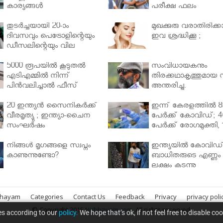
കാര്യങ്ങൾ
പരീക്ഷ ഫലം
തുടർച്ചയായി 20-ാം
മുഖക്കുരു വരാതിരിക്കാ
ദിവസവും പെട്രോളിന്റെയും
ഇവ ശ്രദ്ധിക്കൂ ;
ഡീസലിന്റെയും വില
വര്‍ധിപ്പിച്ചു
5000 രൂപയിൽ കൂടുതൽ
സംവിധായകനും
എടിഎമ്മിൽ നിന്ന്
തിരക്കഥാകൃത്തുമായ സ
പിൻവലിച്ചാൽ ഫീസ്
അന്തരിച്ചു.
ഈടാക്കും..
20 ഇന്ത്യൻ സൈനികർക്ക്
ഇന്ന് കേരളത്തിൽ 8
വീരമൃത്യു ; ഇന്ത്യാ-ചൈന
പേർക്ക് കോവിഡ്; 4
സംഘർഷം
പേർക്ക് രോഗമുക്തി, 
പേർ ചികിത്സയിൽ
നിങ്ങള്‍ മൃഗങ്ങളെ സ്വപ്നം
ഇന്ത്യയിൽ കോവിഡ
കാണുന്നുണ്ടോ?
ബാധിതരുടെ എണ്ണം 
ലക്ഷം കടന്നു
bhayam
Categories
Contact Us
Feedback
Privacy
privacy poli
© Copyright 2015
Nirbhayam.com
. All rights reserved.
es according to our
policy.
We hope that’s ok, if not feel free to disable co