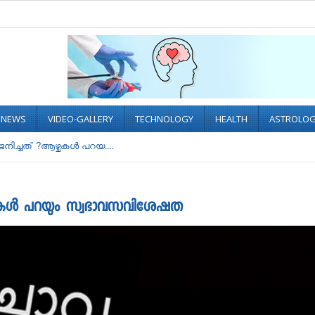
L NEWS
VIDEO-GALLERY
TECHNOLOGY
HEALTH
ASTROLO
ിച്ചത് ?ആഴ്ചകൾ പറയ....
ചകൾ പറയും സ്വഭാവസവിശേഷത