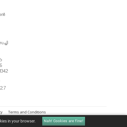
ന്‍
ച്ചി
5
6
1342
്
2.7
cy
Terms and Conditions
okies in your browser.
Nah! Cookies are fine!