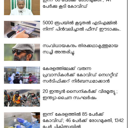
ഇന്ന് 60 പേർക്ക് രോഗമുക്തി ; 141
പേര്‍ക്കു കൂടി കോവിഡ്
5000 രൂപയിൽ കൂടുതൽ എടിഎമ്മിൽ
നിന്ന് പിൻവലിച്ചാൽ ഫീസ് ഈടാക്കും..
സംവിധായകനും തിരക്കഥാകൃത്തുമായ
സച്ചി അന്തരിച്ചു.
കേരളത്തിലേക്ക് വരുന്ന
പ്രവാസികള്‍ക്ക് കോവിഡ് നെഗറ്റീവ്
സര്‍ട്ടിഫിക്കറ്റ് നിർബന്ധമാക്കാൻ
മന്ത്രിസഭ
20 ഇന്ത്യൻ സൈനികർക്ക് വീരമൃത്യു ;
ഇന്ത്യാ-ചൈന സംഘർഷം
ഇന്ന് കേരളത്തിൽ 85 പേർക്ക്
കോവിഡ്; 46 പേർക്ക് രോഗമുക്തി, 1342
പേർ ചികിത്സയിൽ