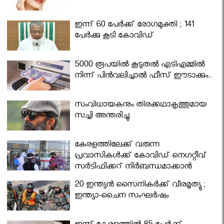
ഇന്ന് 60 പേർക്ക് രോഗമുക്തി ; 141
പേര്‍ക്കു കൂടി കോവിഡ്
5000 രൂപയിൽ കൂടുതൽ എടിഎമ്മിൽ
നിന്ന് പിൻവലിച്ചാൽ ഫീസ് ഈടാക്കും..
സംവിധായകനും തിരക്കഥാകൃത്തുമായ
സച്ചി അന്തരിച്ചു.
കേരളത്തിലേക്ക് വരുന്ന
പ്രവാസികള്‍ക്ക് കോവിഡ് നെഗറ്റീവ്
സര്‍ട്ടിഫിക്കറ്റ് നിർബന്ധമാക്കാൻ
മന്ത്രിസഭ
20 ഇന്ത്യൻ സൈനികർക്ക് വീരമൃത്യു ;
ഇന്ത്യാ-ചൈന സംഘർഷം