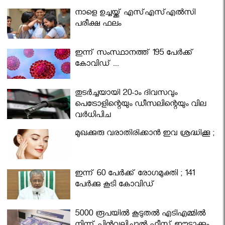
നാളെ ഉച്ചയ്ക്ക് എസ്എസ്എല്‍സി
പരീക്ഷ ഫലം
ഇന്ന് സംസ്ഥാനത്ത് 195 പേര്‍ക്ക്
കോവിഡ് ...
തുടർച്ചയായി 20-ാം ദിവസവും
പെട്രോളിന്റെയും ഡീസലിന്റെയും വില
വര്‍ധിപ്പിച്ചു
മുഖക്കുരു വരാതിരിക്കാന്‍ ഇവ ശ്രദ്ധിക്കൂ ;
ഇന്ന് 60 പേർക്ക് രോഗമുക്തി ; 141
പേര്‍ക്കു കൂടി കോവിഡ്
5000 രൂപയിൽ കൂടുതൽ എടിഎമ്മിൽ