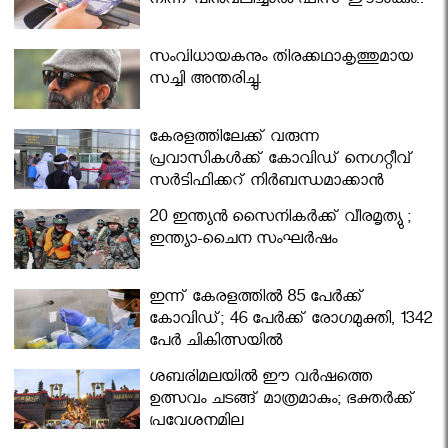
നിന്ന് പിൻവലിച്ചാൽ ഫീസ് ഈടാക്കും..
സംവിധായകനും തിരക്കഥാകൃത്തുമായ
സച്ചി അന്തരിച്ചു.
കേരളത്തിലേക്ക് വരുന്ന
പ്രവാസികള്‍ക്ക് കോവിഡ് നെഗറ്റീവ്
സര്‍ട്ടിഫിക്കറ്റ് നിർബന്ധമാക്കാൻ
മന്ത്രിസഭ
20 ഇന്ത്യൻ സൈനികർക്ക് വീരമൃത്യു ;
ഇന്ത്യാ-ചൈന സംഘർഷം
ഇന്ന് കേരളത്തിൽ 85 പേർക്ക്
കോവിഡ്; 46 പേർക്ക് രോഗമുക്തി, 1342
പേർ ചികിത്സയിൽ
ശബരിമലയില്‍ ഈ വർഷത്തെ
ഉത്സവം ചടങ്ങ് മാത്രമാകും; ഭക്തർക്ക്
പ്രവേശനമില്ല