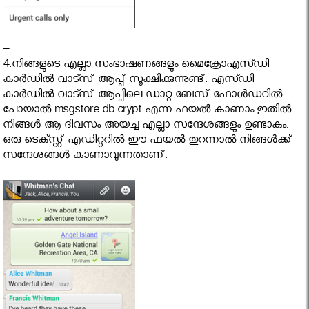
–
4.നിങ്ങളുടെ എല്ലാ സംഭാഷണങ്ങളും മൈക്രോഎസ്ഡി
കാർഡിൽ വാട്സ് ആപ്പ് സൂക്ഷിക്കുന്നുണ്ട്. എസ്ഡി
കാർഡിൽ വാട്സ് ആപ്പിലെ ഡാറ്റ ബേസ് ഫോൾഡറിൽ
പോയാൽ msgstore.db.crypt എന്ന ഫയൽ കാണാം.ഇതിൽ
നിങ്ങൾ ആ ദിവസം അയച്ച എല്ലാ സന്ദേശങ്ങളും ഉണ്ടാകും.
ഒരു ടെക്സ്റ്റ് എഡിറ്ററിൽ ഈ ഫയൽ തുറന്നാൽ നിങ്ങൾക്ക്
സന്ദേശങ്ങൾ കാണാവുന്നതാണ്.
–