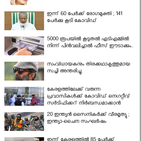
ഇന്ന് 60 പേർക്ക് രോഗമുക്തി ; 141
പേര്‍ക്കു കൂടി കോവിഡ്
5000 രൂപയിൽ കൂടുതൽ എടിഎമ്മിൽ
നിന്ന് പിൻവലിച്ചാൽ ഫീസ് ഈടാക്കും..
സംവിധായകനും തിരക്കഥാകൃത്തുമായ
സച്ചി അന്തരിച്ചു.
കേരളത്തിലേക്ക് വരുന്ന
പ്രവാസികള്‍ക്ക് കോവിഡ് നെഗറ്റീവ്
സര്‍ട്ടിഫിക്കറ്റ് നിർബന്ധമാക്കാൻ
മന്ത്രിസഭ
20 ഇന്ത്യൻ സൈനികർക്ക് വീരമൃത്യു ;
ഇന്ത്യാ-ചൈന സംഘർഷം
ഇന്ന് കേരളത്തിൽ 85 പേർക്ക്