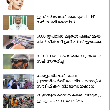
ഇന്ന് 60 പേർക്ക് രോഗമുക്തി ; 141
പേര്‍ക്കു കൂടി കോവിഡ്
5000 രൂപയിൽ കൂടുതൽ എടിഎമ്മിൽ
നിന്ന് പിൻവലിച്ചാൽ ഫീസ് ഈടാക്കും..
സംവിധായകനും തിരക്കഥാകൃത്തുമായ
സച്ചി അന്തരിച്ചു.
കേരളത്തിലേക്ക് വരുന്ന
പ്രവാസികള്‍ക്ക് കോവിഡ് നെഗറ്റീവ്
സര്‍ട്ടിഫിക്കറ്റ് നിർബന്ധമാക്കാൻ
മന്ത്രിസഭ
20 ഇന്ത്യൻ സൈനികർക്ക് വീരമൃത്യു ;
ഇന്ത്യാ-ചൈന സംഘർഷം